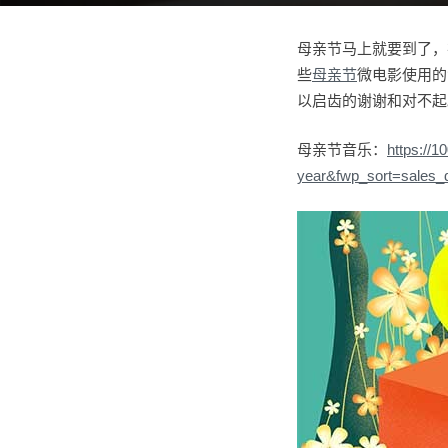
母亲节马上就要到了，
些
母亲节
微电影使用的
以启齿的谢谢和对不起
母亲节音乐：
https://
year&fwp_sort=sales_