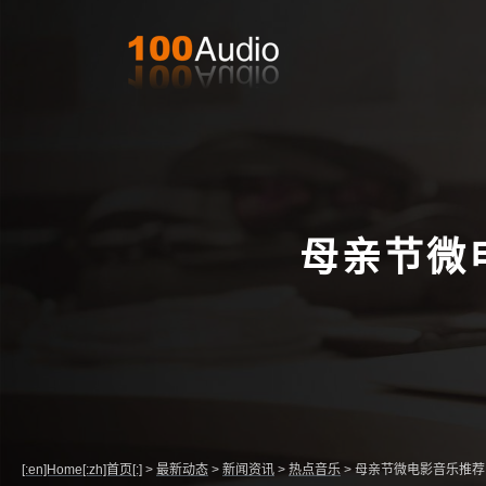
母亲节微
[:en]Home[:zh]首页[:]
>
最新动态
>
新闻资讯
>
热点音乐
>
母亲节微电影音乐推荐