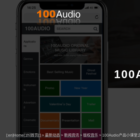
10
[:en]Home[:zh]首页[:]
>
最新动态
>
新闻资讯
>
版权音乐
>
100Audio产品小课