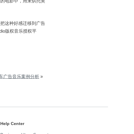
宙的电影中，用来烘托美
而把这种好感迁移到广告
io版权音乐授权平
城二手车广告音乐案例分析
»
Help Center