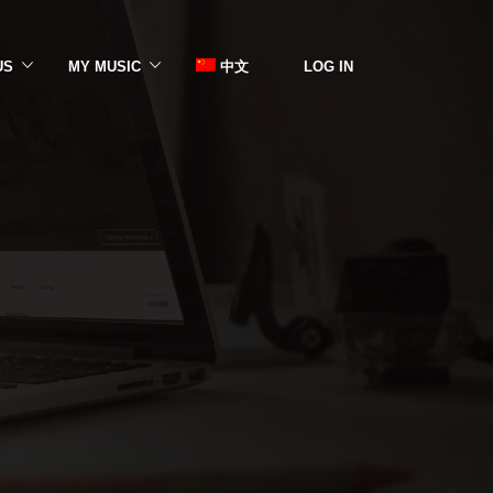
US
MY MUSIC
中文
LOG IN