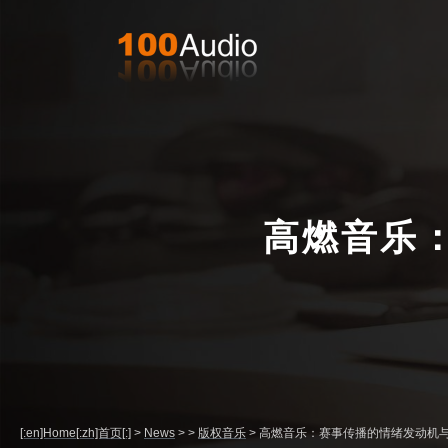
高燃音乐
[:en]Home[:zh]首页[:]
>
News
>
>
版权音乐
>
高燃音乐：赛事传播的情绪发动机