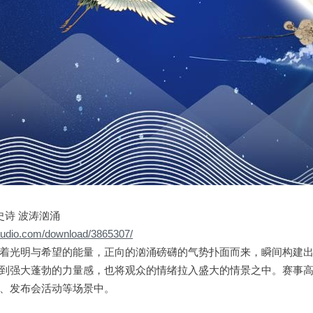
史诗 波涛汹涌
0audio.com/download/3865307/
着光明与希望的能量，正向的汹涌磅礴的气势扑面而来，瞬间构建
到强大蓬勃的力量感，也将观众的情绪拉入盛大的情景之中。赛事
、发布会活动等场景中。