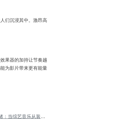
着人们沉浸其中。激昂高
。
。效果器的加持让节奏越
都能为影片带来更有能量
Next Post:被听见的情绪：当综艺音乐从装饰音变成叙事灵魂
»