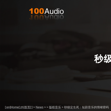
秒
[:en]Home[:zh]首页[:]
>
News
>
>
版权音乐
>
秒级定生死：短剧音乐的情绪密码