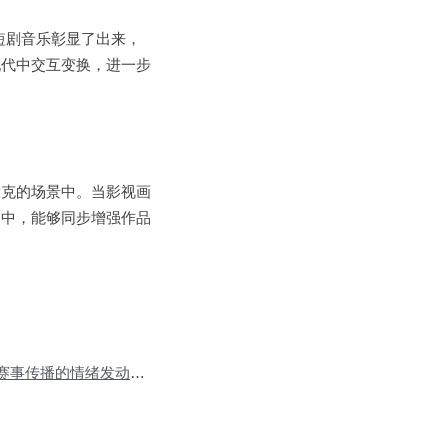
短剧音乐彰显了出来，
现代中交互变换，进一步
放克的场景中。当影视画
品中，能够同步增强作品
Next Post:高燃音乐：赛事传播的情绪发动机与品牌倍增器
»