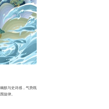
了幽默与史诗感，气势既
氛围旋律。