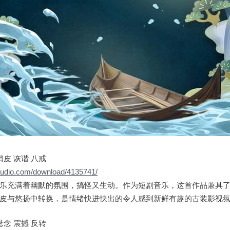
俏皮 诙谐 八戒
0audio.com/download/4135741/
乐充满着幽默的氛围，搞怪又生动。作为短剧音乐，这首作品兼具
皮与悠扬中转换，是情绪快进快出的令人感到新鲜有趣的古装影视
悬念 震撼 反转