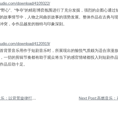
0audio.com/download/4109322/
“野心”、“争夺”的精彩博弈氛围进行了充分发掘，强烈的企图心通过
的故事情节中，人物之间曲折故事的强势发展。整体作品在古典与
冲突，令作品越发的独特与印象深刻。
0audio.com/download/4120919/
首背景音乐用作于短剧音乐时，所展现出的愉悦气质颇为适合浪漫
，一切的剪辑节奏都有助于观众将当下的感官情绪都投入到短剧作
作品后劲十足。
以背景旋律打造氛围感爆棚的活动现场