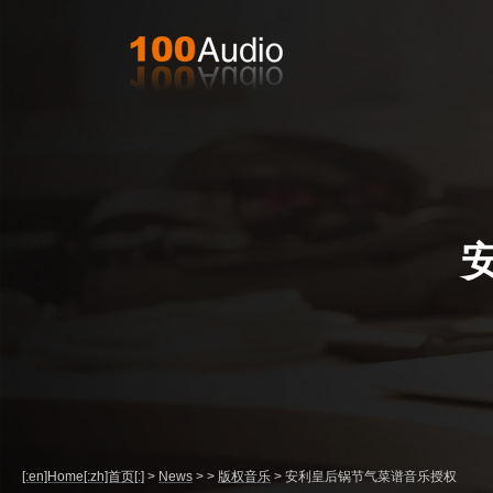
[:en]Home[:zh]首页[:]
>
News
>
>
版权音乐
>
安利皇后锅节气菜谱音乐授权