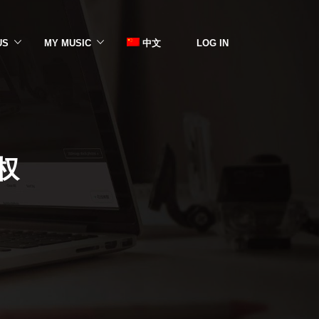
US
MY MUSIC
中文
LOG IN
权