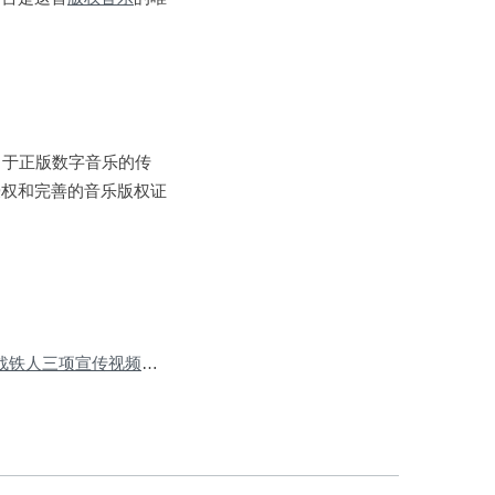
力于正版数字音乐的传
授权和完善的音乐版权证
Next Post:捷达VS5挑战铁人三项宣传视频音乐授权
»