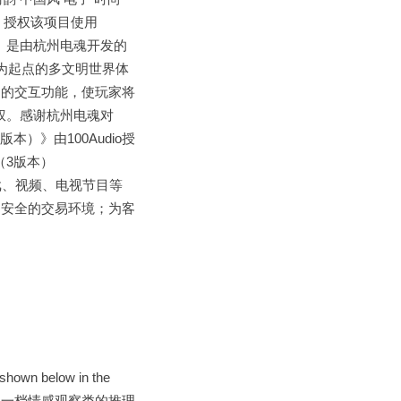
权。授权该项目使用
神者》是由杭州电魂开发的
来”为起点的多文明世界体
富的交互功能，使玩家将
版权。感谢杭州电魂对
本）》由100Audio授
（3版本）
电影、游戏、视频、电视节目等
、安全的交易环境；为客
s shown below in the
 《我们恋爱吧》是一档情感观察类的推理