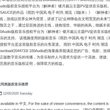
0Audio版权音乐授权平台为《解神者》镂月裁云主题PV提供音乐版
IRTYSAUCE的作品《雨韵 中国风 电子 时尚 潮流（3版本）》 《解
e RPG游戏，游戏以世界众神为背景，讲述了以“众神降临在文明荒芜的未
预言之子，通过层层推进的主线，拯救现世。华丽的画风，细腻丰
0Audio版权音乐授权平台为《解神者》镂月裁云主题PV提供音乐
用音乐的支持。 该视频使用的版权音乐《雨韵 中国风 电子 时尚 潮流（3版
权音乐授权平台是这首版权音乐的出售渠道。 雨韵 中国风 电子 时尚 潮流
o.com/download/2044733/ 100Audio的海量曲库能满足您的广告、
正版数字音乐的传播，为音乐制作人与需求方提供一个高效、便捷
完善的音乐版权证明，保障双方的权益。
艺同类版权音乐推荐
12/05/2020 Saturday
ly available in 中文. For the sake of viewer convenience, the content i
ge. You may click the link to switch the active language.