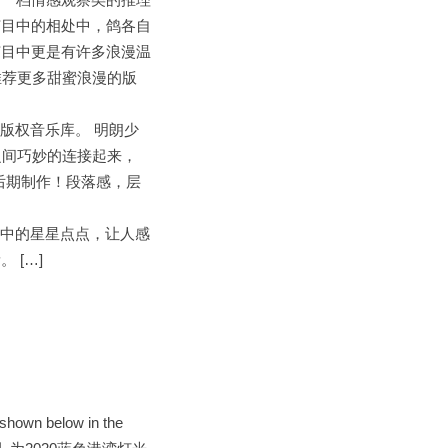
节目中的相处中，鸽各自
节目中更是有许多浪漫温
推荐更多甜蜜浪漫的版
dio原创版权音乐库。 明朗少
电子元素之间巧妙的连接起来，
后期制作！段落感，层
仿佛夜晚空中的星星点点，让人感
 […]
s shown below in the