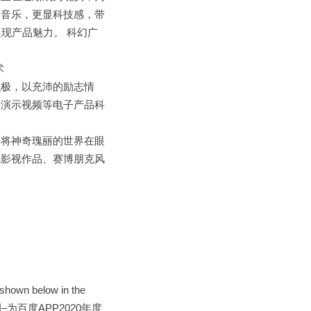
幻音乐，更显科技感，带
展现产品魅力。 科幻广
术
乐观与积极，以充沛的励志情
讲演示视频等电子产品科
科幻小说，将神奇瑰丽的世界在眼
感影视作品、赛博朋克风
s shown below in the
dio产品案例–为百度APP2020年度