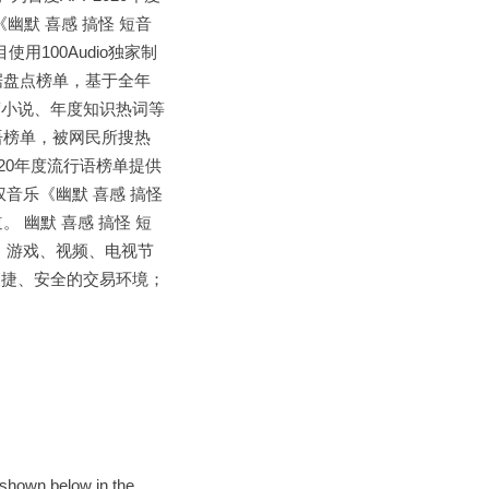
《幽默 喜感 搞怪 短音
用100Audio独家制
数据盘点榜单，基于全年
度小说、年度知识热词等
语榜单，被网民所搜热
020年度流行语榜单提供
权音乐《幽默 喜感 搞怪
。 幽默 喜感 搞怪 短
广告、电影、游戏、视频、电视节
便捷、安全的交易环境；
s shown below in the