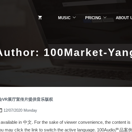
MUSIC
PRICING
ABOUT 
Author:
100Market-Yan
博会VR展厅宣传片提供音乐版权
12/07/2020 Monday
ly available in 中文. For the sake of viewer convenience, the content i
. You may click the link to switch the active language. 100A