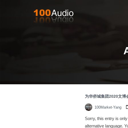
为华侨城集团2020文
100Market-Yang
Sorry, this entry is on
alternative language