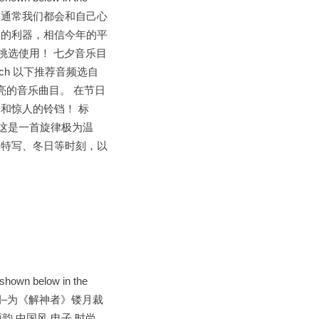
 平安夜即将临近，通常我们都会和自己心
达的利器，相信今年的平
您挑选使用！ 七夕音乐目
sc#search 以下推荐音频选自
这是一首明亮的音乐曲目。 在节日
和惊人的铃铛！ 标
428/ 这是一首旋律极为温
会特写、冬日等时刻，以
s shown below in the
0Audio产品案例–为《解神者》镂月裁
雨韵 中国风 电子 时尚