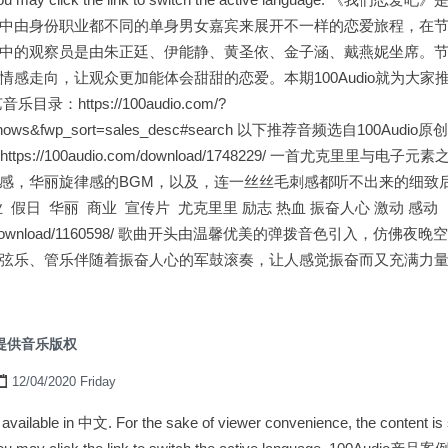
中由身份职业都不同的单身男女嘉宾来展开不一样的恋爱旅程，在
中的观察员是由朱正廷、伊能静、黄圣依、金子涵、戴燕妮坐席。
情感走向，让观众更加能体会甜甜的恋爱。本期100Audio就为大家
：https://100audio.com/?
s=shows&fwp_sort=sales_desc#search 以下推荐音频选自100Au
ttps://100audio.com/download/1748229/ 一首尤克里里与
感，华丽旋律感的BGM，以及，连一丝丝毛刺感都听不出来的细致
 假日 华丽 商业 宣传片 尤克里里 励志 热血 振奋人心 激动 感动
io.com/download/1160598/ 歌曲开头由温馨优美的弹拨音色引入，
弦乐、管乐伴随着振奋人心的军鼓滚奏，让人感觉振奋而又充满力量。
节提供音乐版权
12/04/2020 Friday
ly available in 中文. For the sake of viewer convenience, the content i