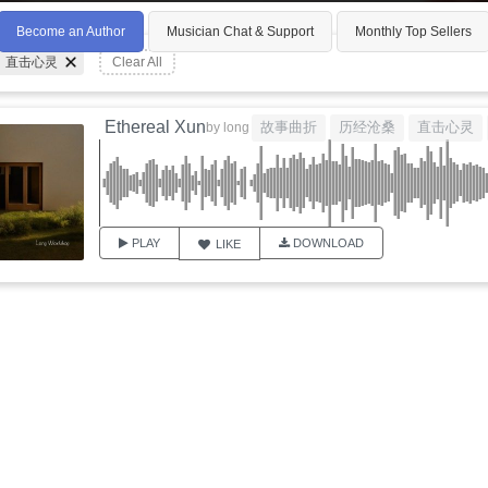
Become an Author
Musician Chat & Support
Monthly Top Sellers
直击心灵
Clear All
Ethereal Xun
故事曲折
历经沧桑
直击心灵
by
long
PLAY
DOWNLOAD
LIKE