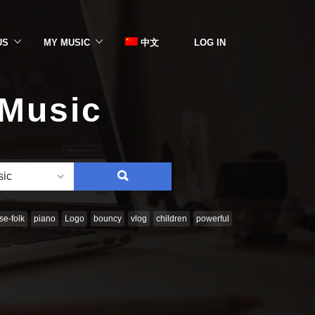
US
MY MUSIC
中文
LOG IN
 Music
SEARCH
sic
e-folk
piano
Logo
bouncy
vlog
children
powerful