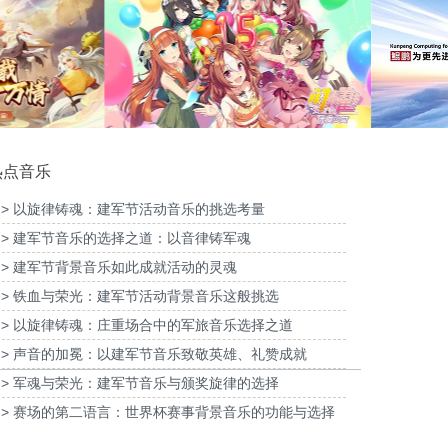
《香肠派对》PV89期缤纷主题皮肤「熊熊
不好惹」宣传项目提供音乐版权
为维达Tempo得宝樱花TVC项目提供
热点音乐
> 以旋律铸魂：建军节活动音乐的挑选考量
> 建军节音乐的选择之道：以音律铸军魂
《闪耀！优俊少女》媒体宣传项目提供音乐
版权
为华为鲲鹏2026年新年宣传提供音
> 建军节背景音乐如此成就活动的灵魂
> 铁血与荣光：建军节活动背景音乐这般挑选
> 以旋律铸魂：庄重场合中的军旅音乐选择之道
> 声音的加冕：以建军节音乐致敬英雄、礼赞成就
> 军魂与荣光：建军节音乐与颁奖旋律的选择
> 赛场的第二语言：世界杯赛事背景音乐的功能与选择