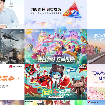
为贝加莱工业自动化亮相CHINAPLAS 
华为坤灵伙伴大会传播项目提供音乐版权
国际橡塑展花絮项目提供音乐版
《英雄联盟：云顶之弈》7周年活动提供音
为华为终端Pura90 Pro Max北京野
乐版权
拍摄项目提供音乐版权