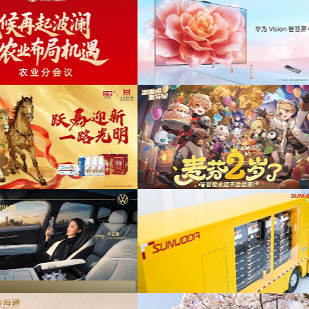
会提供音
为ABB FE同济
为东航X千问联名合作发布项目提供音乐版权
盒宣传项
为2026天猫沙发电
为《出发吧麦芬》2周年活动提供音乐版权
目提