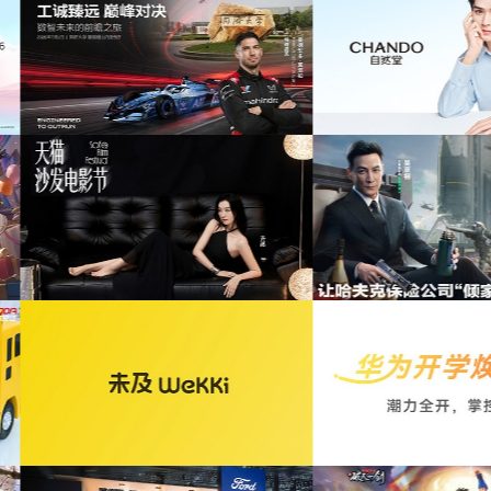
大学校园行活动花絮提供音乐
版权
为自然堂香氛沐浴露宣传项目提供音乐版权
为
影节xELLEDECO回顾项
为腾讯游戏《三角洲行动》吉祥物小狗提供音
为
供音乐版权
乐版权