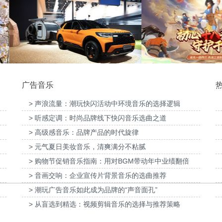
弹球机》产品宣传项目提供
为
音乐版权
为华为终端公司开学季口播项目提供音乐版权
广告音乐
> 声浪流量：潮玩快闪活动中环境音乐的选择逻辑
> 听感定调：时尚品牌线下快闪音乐选曲之道
商大会-柳州福特户外主题乐
为《闪耀！优俊少女》媒体宣传项目提供音乐
为
活动提供音乐版权
版权
> 高级感音乐：品牌产品的时代旋律
> 元气夏日美妆音乐，清爽满分不粘腻
> 购物节促销音乐指南：用对BGM带动年中业绩翻倍
> 音画交响：企业宣传片背景音乐的选曲推荐
> 潮玩广告音乐如此成为品牌的“声音面孔”
> 从盲选到精选：视频剪辑音乐的选择与推荐策略