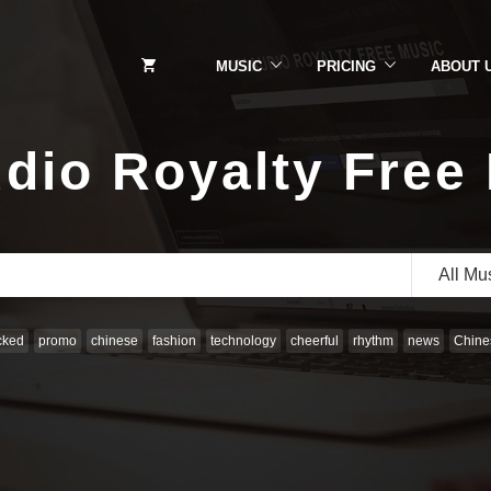
MUSIC
PRICING
ABOUT 
dio Royalty Free
All Mu
cked
promo
chinese
fashion
technology
cheerful
rhythm
news
Chines