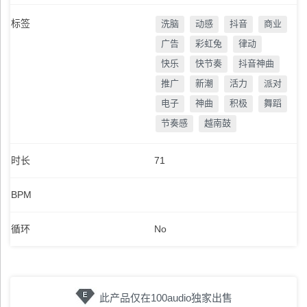
标签
洗脑
动感
抖音
商业
广告
彩虹兔
律动
快乐
快节奏
抖音神曲
推广
新潮
活力
派对
电子
神曲
积极
舞蹈
节奏感
越南鼓
时长
71
BPM
循环
No
此产品仅在100audio独家出售