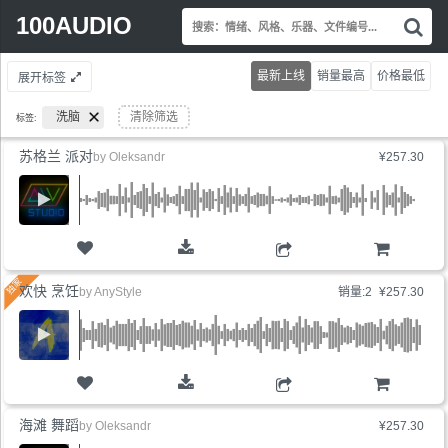
Search
100AUDIO
搜
for:
索
情
最新上线
销量最高
价格最低
展开标签
绪
风
洗脑
清除筛选
标签:
格
乐
苏格兰 派对
by
Oleksandr
¥257.30
器
文
件
编
号.
购物车
欢快 烹饪
by
AnyStyle
销量:2
¥257.30
购物车
海滩 舞蹈
by
Oleksandr
¥257.30