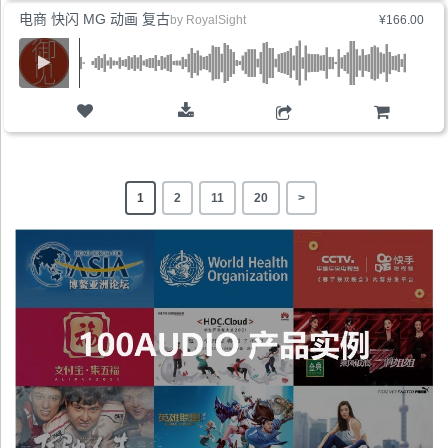
电商 快闪 MG 动画 复古
by
RoyalSight
¥166.00
购物车
1
2
11
20
>