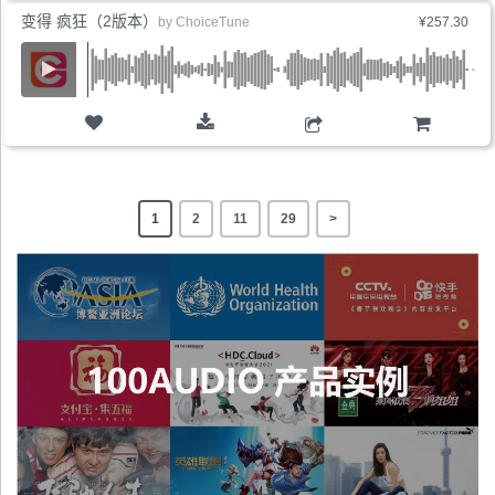
变得 疯狂（2版本）
by
ChoiceTune
¥257.30
购物车
1
2
11
29
>