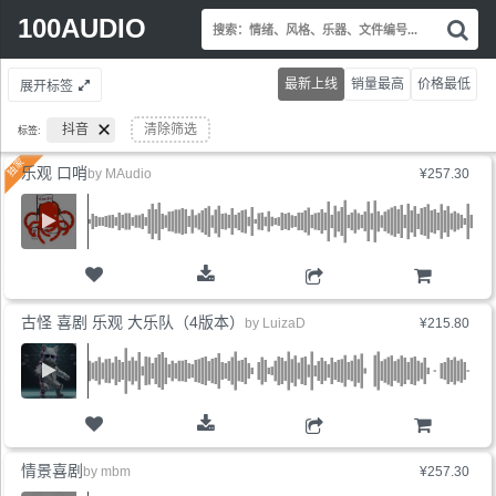
Search
100AUDIO
搜
for:
索
情
最新上线
销量最高
价格最低
展开标签
绪
风
抖音
清除筛选
标签:
格
乐
乐观 口哨
by
MAudio
¥257.30
器
文
件
编
号.
购物车
古怪 喜剧 乐观 大乐队（4版本）
by
LuizaD
¥215.80
购物车
情景喜剧
by
mbm
¥257.30