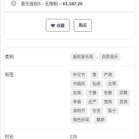
音乐授权5 - 无限制
–
¥3,187.20
购买
收藏
类别
,
版权音乐库
自营音乐
标签
中元节
箫
严肃
中国风
仙侠
古琴
古装
宁静
安静
宗教
寺庙
庄严
悠扬
武侠
清明节
空灵
笛子
角色扮演
飘渺
时长
126