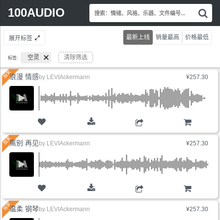
Search
100AUDIO
搜
for:
索
情
最新上线
销量最高
价格最低
展开标签
绪
风
空灵
清除筛选
标签:
格
乐
浪漫 情感
by
LEVIAckermann
¥257.30
器
文
件
编
号.
购物车
离别 再见
by
LEVIAckermann
¥257.30
购物车
温柔 钢琴
by
LEVIAckermann
¥257.30