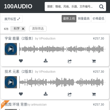
Search
100AUDIO
搜
for:
索
情
最新上线
销量最高
价格最低
展开标签
绪
风
科学
清除筛选
标签:
格
乐
宇宙 能量（2版本）
by
VProduction
¥257.30
器
文
件
编
号.
购物车
技术 元素（2版本）
by
VProduction
¥257.30
购物车
氛围 环境 背景
by
artmusician
¥257.30