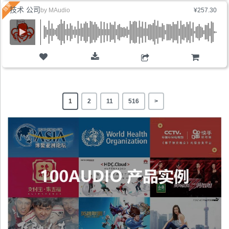
技术 公司
by
MAudio
¥257.30
购物车
1
2
11
516
>