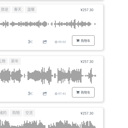
器、
旅途
春天
温暖
¥257.30
文
件
编
号...
购物车
05:02
礼物
新年
¥257.30
购物车
07:41
绪的
购物
空灵
¥257.30