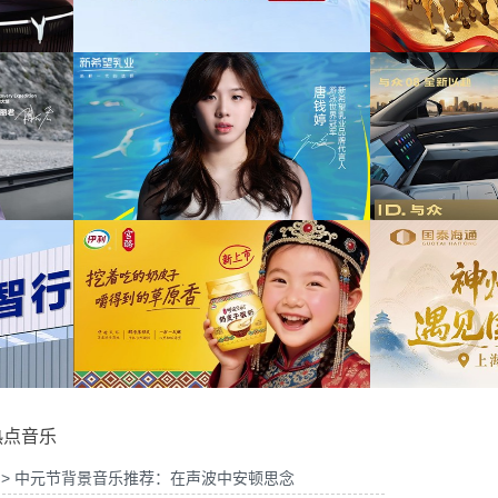
为中信期货有限公司2026年中策略会提供音
为华
宣传项目提供音乐版权
乐版权
山东站传播项目提供音乐
为光明优加x上海博物馆马年限定礼盒宣传项
版权
目提供音乐版权
为
品牌代言项目提供音乐版
为大众汽车ID与众08 KOL摄影制作项目提供
权
音乐版权
为欣
热点音乐
> 中元节背景音乐推荐：在声波中安顿思念