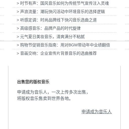
> 时节有声：国风音乐如何为传统节气宣传注入灵魂
妇女节宣
为张家口京西智行科技BWI媒体3D动画科普
为伊利宫酪中规格奶皮
项目提供音乐版权
乐
> 声浪流量：潮玩快闪活动中环境音乐的选择逻辑
> 听感定调：时尚品牌线下快闪音乐选曲之道
> 高级感音乐：品牌产品的时代旋律
> 元气夏日美妆音乐，清爽满分不粘腻
> 购物节促销音乐指南：用对BGM带动年中业绩翻倍
> 音画交响：企业宣传片背景音乐的选曲推荐
出售您的版权音乐
申请成为音乐人，一次上传多次出售，
将版权音乐售卖到世界各地。
申请成为音乐人