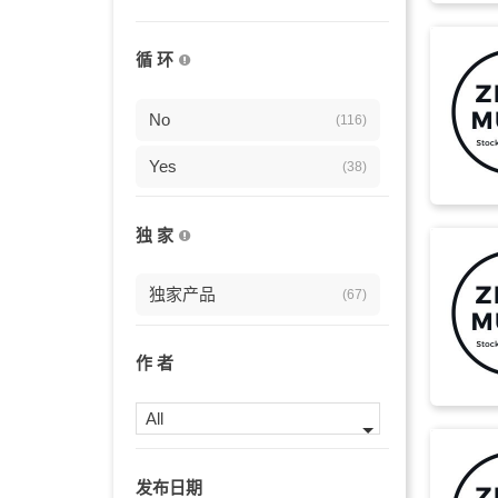
钢琴
(21)
循 环
氛围
(20)
夏天
No
(20)
(116)
纪录片
Yes
(19)
(38)
乐趣
(19)
独 家
独立
(19)
独家产品
(67)
生活
(19)
背景
(18)
作 者
商业
(18)
All
高兴
(18)
发布日期
婚礼
(18)