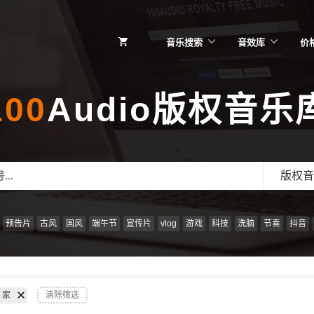
音乐搜索
音效库
价
100
Audio版权音乐
版权音
预告片
古风
国风
端午节
宣传片
vlog
游戏
科技
洗脑
节奏
抖音
家
清除筛选