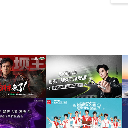
愉快
(15)
文艺
(14)
轻松
(14)
浪漫
(14)
原声吉他
(13)
假日
(13)
宣传片
(13)
抒情
(13)
尤克里里
(13)
无忧无虑
(12)
惬意
(12)