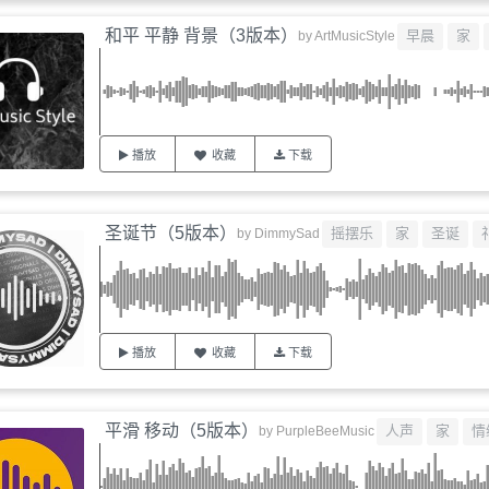
和平 平静 背景（3版本）
早晨
家
by
ArtMusicStyle
播放
收藏
下载
圣诞节（5版本）
摇摆乐
家
圣诞
by
DimmySad
播放
收藏
下载
平滑 移动（5版本）
人声
家
情
by
PurpleBeeMusic