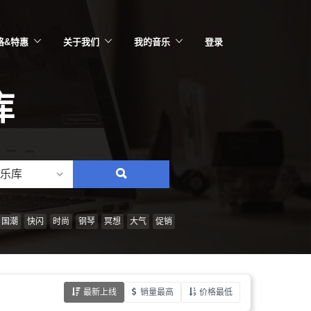
格&特惠
关于我们
我的音乐
登录
库
乐库
搜
索：
情
国潮
快闪
时尚
钢琴
冥想
大气
促销
绪、
风
格、
最新上线
销量最高
价格最低
乐