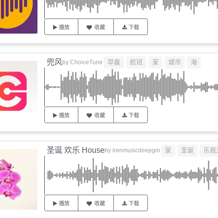
播放
收藏
下载
兜风
早晨
航班
家
城市
海
by
ChoiceTune
播放
收藏
下载
圣诞 欢乐 House
家
圣诞
乐观
by
irenmusicdeepgm
播放
收藏
下载