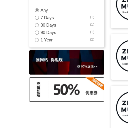
Any
影视
(17)
7 Days
(1)
柔和
(17)
30 Days
(1)
90 Days
(1)
温和
(16)
1 Year
(2)
轻盈
(16)
励志
(16)
振奋
(16)
欢快
(15)
圣诞
(15)
影片
(15)
朋友
(15)