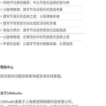
> 传统节日素材推荐：中元节音乐选择的思与辨
子酸奶TVC拍摄提供音
为国泰海通证券上海青浦分公司宣传项目提供
版权
音乐版权
为宝
> 以旋律铸魂：建军节活动音乐的挑选考量
> 建军节音乐的选择之道：以音律铸军魂
> 建军节背景音乐如此成就活动的灵魂
> 铁血与荣光：建军节活动背景音乐这般挑选
> 以旋律铸魂：庄重场合中的军旅音乐选择之道
> 声音的加冕：以建军节音乐致敬英雄、礼赞成就
帮助中心
购买相关问题自助查询或咨询在线客服。
关于100Audio
100Audio隶属于上海麦铠特网络科技有限公司，