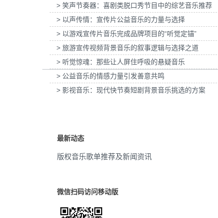
> 笑声节奏器：喜剧类脱口秀节目中的综艺音乐推荐
惠普打印：灰阶过渡自然的秘密提供音乐版
为欧莱雅-YSL LIBRE「自由之水」
灵感
(9)
权
传项目提供音乐版权
> 以声传情：宣传片公益音乐的力量与选择
> 以游戏宣传片音乐完成品牌项目的“听觉定锚”
旅途
(9)
> 旅游宣传视频背景音乐的叙事逻辑与选择之道
孩童
(9)
> 听觉惊魂：那些让人屏住呼吸的悬疑音乐
> 公益音乐的情感力量引发善意共鸣
新年
(9)
> 影视音乐：现代快节奏短剧背景音乐挑选的方案
演讲演示
(9)
项目
(9)
最新动态
氛围音乐
(8)
版权音乐歌单推荐及新闻资讯
乡村
(8)
生活方式
(8)
微信扫码访问移动版
现代
(8)