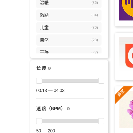
温暖
(36)
激励
(34)
儿童
(30)
自然
(28)
平静
(27)
唯美
(25)
长 度
明亮
(24)
希望
00:13 — 04:03
(24)
爱情
(24)
速 度（BPM）
乐观
(24)
视频
(23)
50 — 200