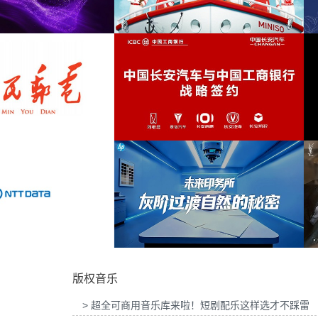
吉列品牌GLT X AUDI联名活动提供音乐版
为华为智慧屏Mate TV鸿蒙智家发布
煽情
(12)
权
乐版权
宁静
(12)
放松
(12)
社交
(12)
INISO FRIENDS华熙LIVE·五棵松店开业
为2026“中国之选”全球精品咖啡生豆
活动提供音乐版权
音乐版权
驰放
(11)
烹饪
(11)
活力
(11)
清新
(10)
中国长安汽车与工商银行战略签约事件传播
为微至航空科技公司产品宣传项目提
项目提供音乐版权
权
励志的
(10)
版权音乐
安慰
(9)
> 超全可商用音乐库来啦！短剧配乐这样选才不踩雷
度假
(9)