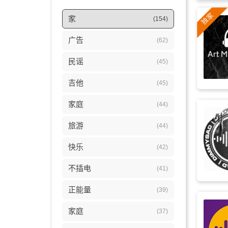
家
(154)
广告
(62)
民谣
(45)
吉他
(45)
家庭
(44)
旅游
(44)
快乐
(42)
不插电
(41)
正能量
(39)
家庭
(37)