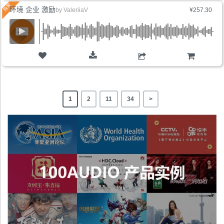
环境 企业 激励
by
ValeriiaV
¥257.30
购物车
1
2
11
34
>