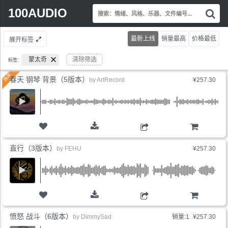
Search
100AUDIO
搜
for:
索
情
最新上线
销量最高
价格最低
展开标签
绪
风
蒙太奇
清除筛选
标签:
格
乐
春天 钢琴 背景（5版本）
by
ArtRecord
¥257.30
器
文
件
编
号.
购物车
直行（3版本）
by
FEHU
¥257.30
购物车
愤怒 战斗（6版本）
by
DimmySad
销量:1
¥257.30