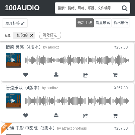
Search
100AUDIO
搜
for:
索
情
最新上线
销量最高
价格最低
展开标签
绪
风
仙侠的
清除筛选
标签:
格
乐
情感 灵感（4版本）
by
audioz
¥257.30
器
文
件
编
号.
购物车
管弦乐队（4版本）
by
audioz
¥257.30
购物车
史诗 电影 电影院（3版本）
by
attractionofmus
¥257.30