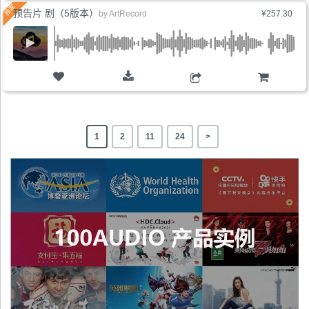
预告片 剧（5版本）
by
ArtRecord
¥257.30
购物车
1
2
11
24
>