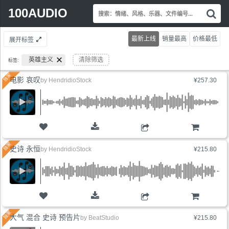
Search
100AUDIO
搜
for:
索
情
最新上线
销量最高
价格最低
展开标签
绪
风
英雄主义
清除筛选
标签:
格
乐
电影 哀叹
by
HendridioStock
¥257.30
器
文
件
编
号.
购物车
史诗 永恒
by
HendridioStock
¥215.80
购物车
大气 混合 史诗 预告片
by
BeatStudio
¥215.80