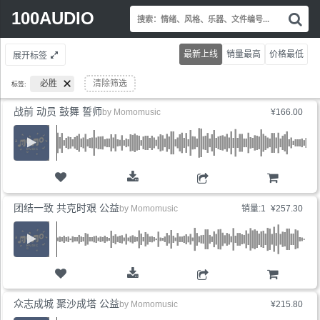
Search
100AUDIO
搜
for:
索
情
最新上线
销量最高
价格最低
展开标签
绪
风
必胜
清除筛选
标签:
格
乐
战前 动员 鼓舞 誓师
by
Momomusic
¥166.00
器
文
件
编
号.
购物车
团结一致 共克时艰 公益
by
Momomusic
销量:1
¥257.30
购物车
众志成城 聚沙成塔 公益
by
Momomusic
¥215.80