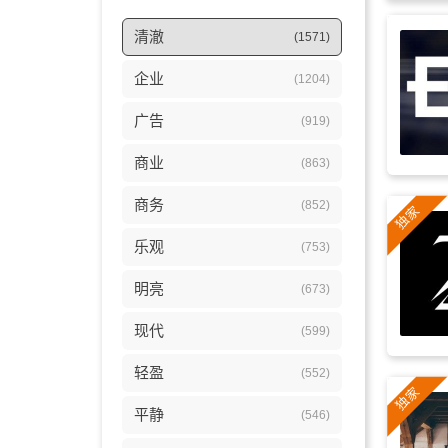
清澈
(1571)
企业
(1204)
广告
(919)
商业
(863)
商务
(852)
乐观
(753)
明亮
(673)
现代
(599)
轻盈
(552)
平静
(546)