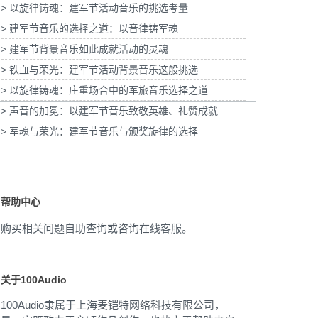
> 以旋律铸魂：建军节活动音乐的挑选考量
为2026福特经销商大会-柳州福特户外主题乐
十四节气清明项目提供音乐版权
园试乘试驾活动提供音乐版权
> 建军节音乐的选择之道：以音律铸军魂
> 建军节背景音乐如此成就活动的灵魂
> 铁血与荣光：建军节活动背景音乐这般挑选
> 以旋律铸魂：庄重场合中的军旅音乐选择之道
> 声音的加冕：以建军节音乐致敬英雄、礼赞成就
> 军魂与荣光：建军节音乐与颁奖旋律的选择
帮助中心
购买相关问题自助查询或咨询在线客服。
关于100Audio
100Audio隶属于上海麦铠特网络科技有限公司，