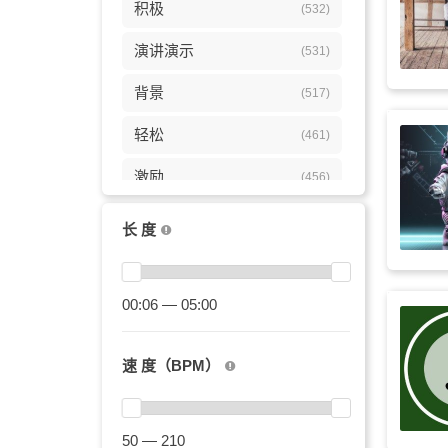
积极
(532)
演讲演示
(531)
背景
(517)
轻松
(461)
激励
(456)
柔和
(451)
长 度
灵感
(418)
科技
00:06 — 05:00
(389)
鼓舞
(373)
速 度（BPM）
公司
(348)
活力
(345)
50 — 210