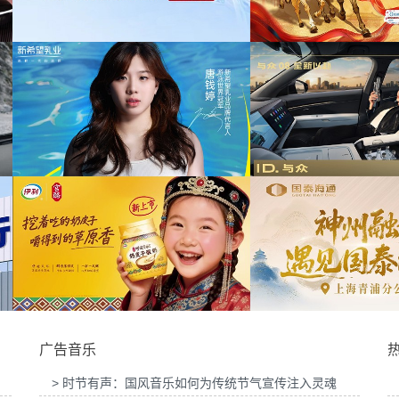
为中信期货有限公司2026年中策略会提供音
为华为Visi
提供音乐版权
乐版权
华
播项目提供音乐
为光明优加x上海博物馆马年限定礼盒宣传项
目提供音乐版权
为《出发吧麦
项目提供音乐版
为大众汽车ID与众08 KOL摄影制作项目提供
音乐版权
为欣旺达武汉
广告音乐
> 时节有声：国风音乐如何为传统节气宣传注入灵魂