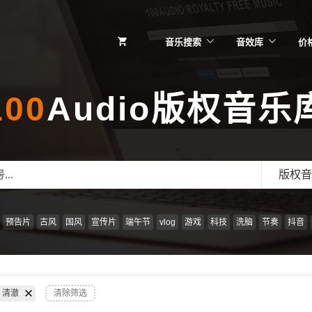
音乐搜索
音效库
价
100
Audio版权音乐
版权音
预告片
古风
国风
宣传片
端午节
vlog
游戏
科技
洗脑
节奏
抖音
清澈
清除筛选