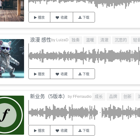
播放
收藏
下载
浪漫 感性
独奏
温暖
清澈
沉思的
轻
by
LuizaD
播放
收藏
下载
新业务（5版本）
成长
品牌
创新
by
FFerraudio
播放
收藏
下载