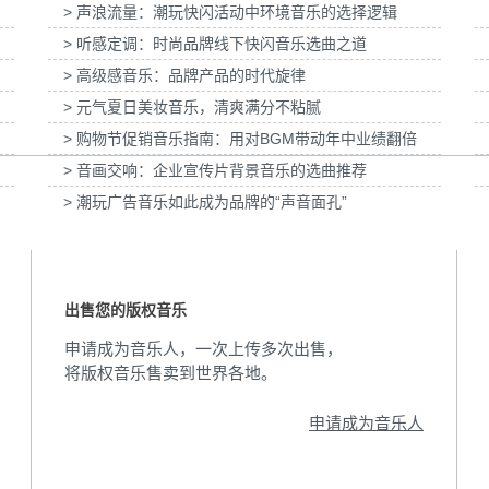
> 声浪流量：潮玩快闪活动中环境音乐的选择逻辑
VC拍摄提供音
为国泰海通证券上海青浦分公司宣传项目提供
音乐版权
为宝武集团二
> 听感定调：时尚品牌线下快闪音乐选曲之道
> 高级感音乐：品牌产品的时代旋律
> 元气夏日美妆音乐，清爽满分不粘腻
> 购物节促销音乐指南：用对BGM带动年中业绩翻倍
> 音画交响：企业宣传片背景音乐的选曲推荐
> 潮玩广告音乐如此成为品牌的“声音面孔”
出售您的版权音乐
申请成为音乐人，一次上传多次出售，
将版权音乐售卖到世界各地。
申请成为音乐人