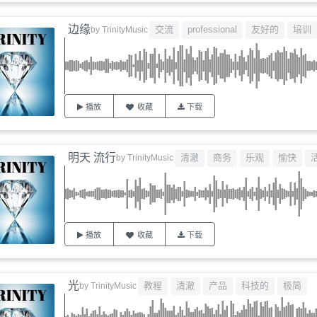
边缘
交流
professional
友好的
培训
by
TrinityMusic
播放
收藏
下载
明天 流行
清澈
商务
乐观
愉快
by
TrinityMusic
播放
收藏
下载
光
教程
清澈
产品
科技的
极简
by
TrinityMusic