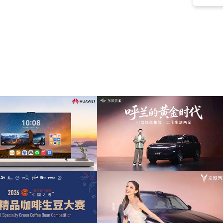
温和
(127)
开场
(116)
标志短片
(109)
发展
(109)
技术
(107)
科技的
(106)
快乐
(104)
未来感
(102)
励志的
(98)
品牌
(97)
数码
(96)