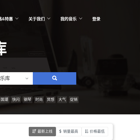
格&特惠
关于我们
我的音乐
登录
库
乐库
搜
索：
情
国潮
快闪
钢琴
时尚
冥想
大气
促销
绪、
风
格、
最新上线
销量最高
价格最低
乐