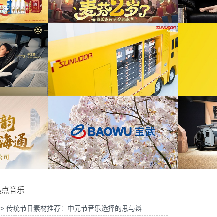
on智慧屏6鸿蒙智家技术发布会精
为ABB FE同济大学校园行活动花絮提供音乐
剪项目提供音乐版权
版权
为2026天猫沙发电影节xELLEDECO回顾项
芬》2周年活动提供音乐版权
目提供音乐版权
为《赛博朋克三维弹球机》产品宣传项目提供
商用车展宣发项目提供音乐版权
音乐版权
热点音乐
> 传统节日素材推荐：中元节音乐选择的思与辨