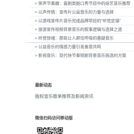
> 笑声节奏器：喜剧类脱口秀节目中的综艺音乐推荐
为张家口京西智行科技BWI媒体3D动画科普
为伊利宫酪中规格奶皮子酸奶T
唯美
(88)
项目提供音乐版权
乐版权
> 以声传情：宣传片公益音乐的力量与选择
> 以游戏宣传片音乐完成品牌项目的“听觉定锚”
大公司
(88)
> 旅游宣传视频背景音乐的叙事逻辑与选择之道
科学
(86)
> 听觉惊魂：那些让人屏住呼吸的悬疑音乐
> 公益音乐的情感力量引发善意共鸣
电子
(85)
> 影视音乐：现代快节奏短剧背景音乐挑选的方案
创新
(85)
产品
(81)
最新动态
快节奏
(79)
版权音乐歌单推荐及新闻资讯
弦乐
(77)
短音乐
(76)
微信扫码访问移动版
鼓组
(75)