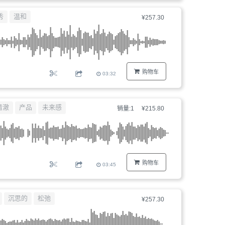
器、
秀
温和
¥257.30
文
件
编
号...
购物车
03:32
清澈
产品
未来感
销量:1
¥215.80
购物车
03:45
沉思的
松弛
¥257.30