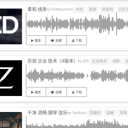
柔和 线条
中性
清澈
科技的
幻灯
by
EDMusicProd
播放
收藏
下载
乐观 企业 技术（4版本）
企业技术
创新
by
ZEK
播放
收藏
下载
干净 流畅 钢琴 弦乐
清澈的
温暖
清澈
by
TakMusic