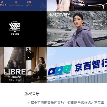
营销
(96)
为东风奕派M8上市发布会项目提供音乐版权
为中汇人寿三周年宣传项目
放松
(96)
成功
(96)
解说
(94)
为岚图泰山X8上市发布会互动项目提供音乐
为华为中国行2026山东站传
版权
版权
新颖的
(93)
振奋
(93)
上进
(92)
放松的
(92)
为Discovery expedition北京店铺活动提供音
为新希望乳业唐钱婷品牌代言
乐版权
权
希望
(91)
版权音乐
氛围
(90)
> 超全可商用音乐库来啦！短剧配乐这样选才不踩雷
教程
(90)