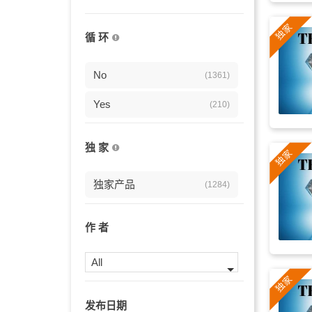
干净
(340)
循 环
钢琴
(333)
愉快
No
(301)
(1361)
平和
Yes
(279)
(210)
推广
(275)
独 家
自信
(271)
独家产品
(1284)
吉他
(264)
视频
(255)
作 者
动力
(250)
All
简单
(230)
发布日期
励志
(229)