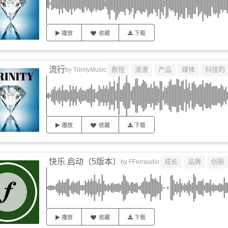
播放
收藏
下载
流行
教程
清澈
产品
媒体
科技的
by
TrinityMusic
播放
收藏
下载
快乐 启动（5版本）
成长
品牌
创新
by
FFerraudio
播放
收藏
下载