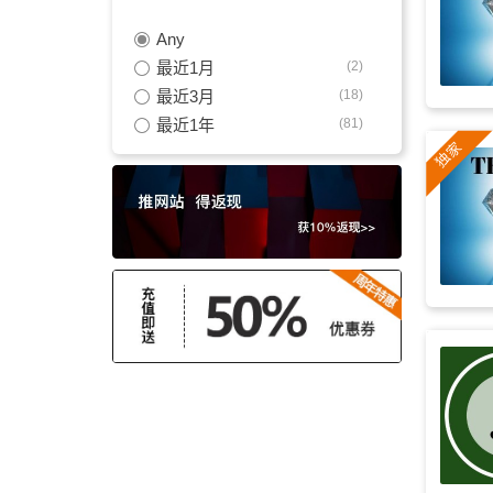
Any
正能量
(225)
最近1月
(2)
宣传片
(222)
最近3月
(18)
最近1年
(81)
logo
(188)
引子
(178)
舒缓
(171)
氛围音乐
(167)
优雅
(163)
极简
(140)
创新
(138)
介绍
(134)