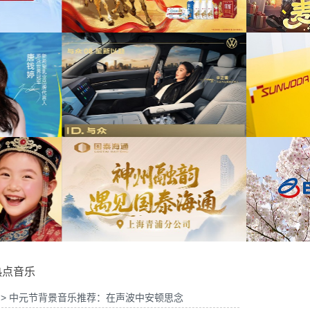
2026年中策略会提供音
为华为Vision智慧屏6鸿蒙智家技术发布会精
为
乐版权
华剪项目提供音乐版权
博物馆马年限定礼盒宣传项
为
供音乐版权
为《出发吧麦芬》2周年活动提供音乐版权
8 KOL摄影制作项目提供
为
音乐版权
为欣旺达武汉商用车展宣发项目提供音乐版权
热点音乐
> 中元节背景音乐推荐：在声波中安顿思念