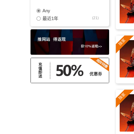
Any
室内乐
(13)
最近1年
(21)
编曲
(12)
影片
(12)
羽管键琴
(12)
平静
(11)
纪录片
(11)
抒情
(11)
明亮
(10)
长笛
(10)
励志的
(10)