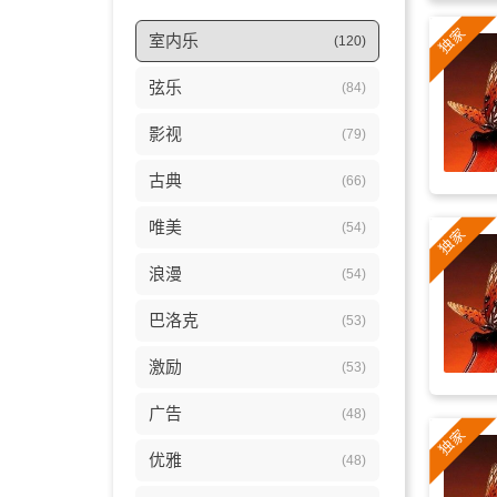
室内乐
(120)
弦乐
(84)
影视
(79)
古典
(66)
唯美
(54)
浪漫
(54)
巴洛克
(53)
激励
(53)
广告
(48)
优雅
(48)