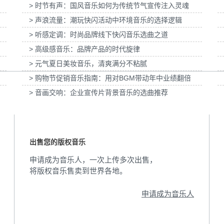
> 时节有声：国风音乐如何为传统节气宣传注入灵魂
动画科普
为伊利宫酪中规格奶皮子酸奶TVC拍摄提供音
为国泰海通证券上
> 声浪流量：潮玩快闪活动中环境音乐的选择逻辑
乐版权
> 听感定调：时尚品牌线下快闪音乐选曲之道
> 高级感音乐：品牌产品的时代旋律
> 元气夏日美妆音乐，清爽满分不粘腻
> 购物节促销音乐指南：用对BGM带动年中业绩翻倍
> 音画交响：企业宣传片背景音乐的选曲推荐
出售您的版权音乐
申请成为音乐人，一次上传多次出售，
将版权音乐售卖到世界各地。
申请成为音乐人