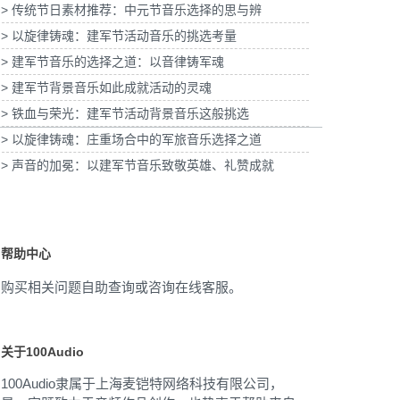
> 传统节日素材推荐：中元节音乐选择的思与辨
海青浦分公司宣传项目提供
为
音乐版权
> 以旋律铸魂：建军节活动音乐的挑选考量
为宝武集团二十四节气清明项目提供音乐版权
> 建军节音乐的选择之道：以音律铸军魂
> 建军节背景音乐如此成就活动的灵魂
> 铁血与荣光：建军节活动背景音乐这般挑选
> 以旋律铸魂：庄重场合中的军旅音乐选择之道
> 声音的加冕：以建军节音乐致敬英雄、礼赞成就
帮助中心
购买相关问题自助查询或咨询在线客服。
关于100Audio
100Audio隶属于上海麦铠特网络科技有限公司，