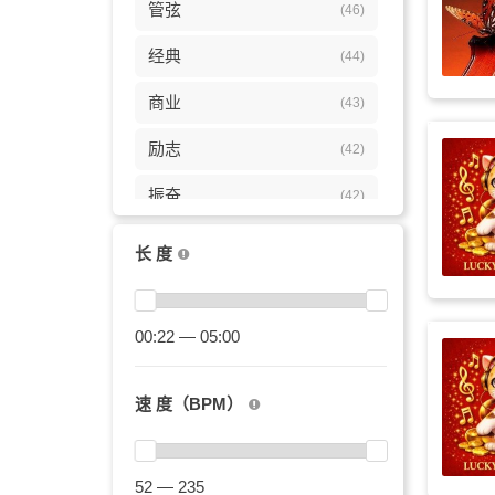
管弦
(46)
经典
(44)
商业
(43)
励志
(42)
振奋
(42)
正能量
(37)
长 度
活力
(35)
古典
00:22 — 05:00
(33)
钢琴
(27)
速 度（BPM）
煽情
(26)
小提琴
(26)
52 — 235