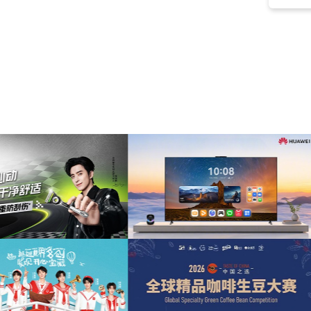
中世纪
(10)
乐观
(10)
巴赫
(10)
宫廷
(9)
戏剧性
(8)
希望
(8)
动力
(8)
弹拨
(8)
中提琴
(8)
成就
(7)
音乐会
(7)