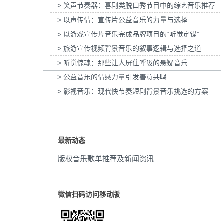
> 笑声节奏器：喜剧类脱口秀节目中的综艺音乐推荐
为欧莱雅-YSL LIBRE「自由之水」妇女节宣
为张家口京西智行科技BWI媒体3D
梦幻
(6)
传项目提供音乐版权
> 以声传情：宣传片公益音乐的力量与选择
项目提供音乐版权
> 以游戏宣传片音乐完成品牌项目的“听觉定锚”
情感
(6)
> 旅游宣传视频背景音乐的叙事逻辑与选择之道
紧张
(6)
> 听觉惊魂：那些让人屏住呼吸的悬疑音乐
> 公益音乐的情感力量引发善意共鸣
爱情
(6)
> 影视音乐：现代快节奏短剧背景音乐挑选的方案
宁静
(6)
俏皮
(6)
最新动态
典雅
(6)
版权音乐歌单推荐及新闻资讯
忧伤
(6)
柔和
(6)
微信扫码访问移动版
积极
(5)