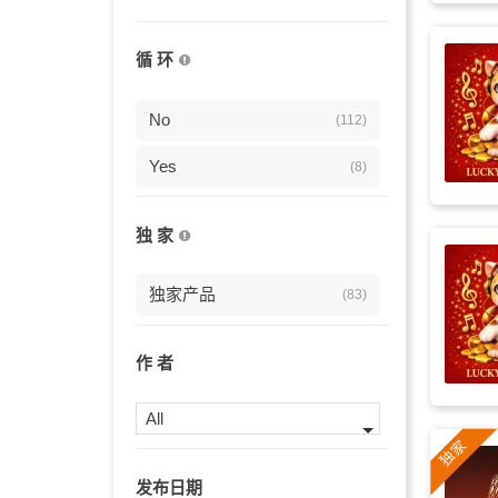
小提琴
(26)
循 环
快乐
(24)
优美
No
(20)
(112)
大提琴
Yes
(18)
(8)
巴赫
(17)
独 家
力量
(17)
独家产品
(83)
欧洲
(16)
预告片
(14)
作 者
背景
(13)
All
企业
(13)
发布日期
安静
(13)