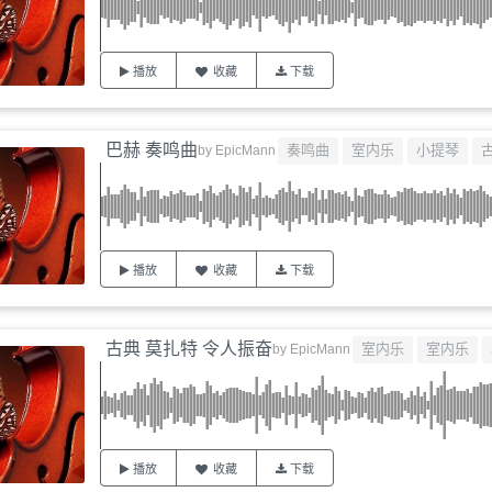
播放
收藏
下载
巴赫 奏鸣曲
奏鸣曲
室内乐
小提琴
by
EpicMann
播放
收藏
下载
古典 莫扎特 令人振奋
室内乐
室内乐
by
EpicMann
播放
收藏
下载