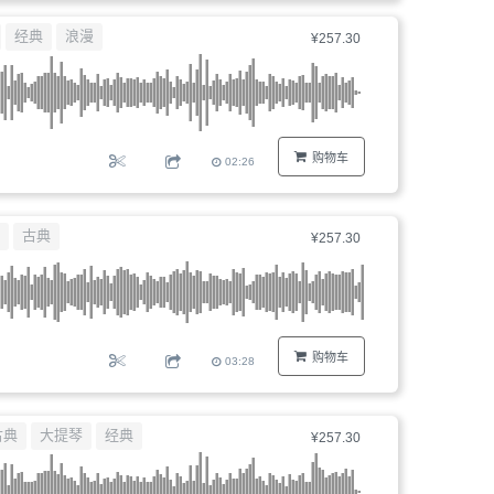
器、
经典
浪漫
¥257.30
文
件
编
号...
购物车
02:26
古典
¥257.30
购物车
03:28
古典
大提琴
经典
¥257.30