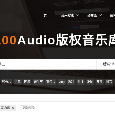
音乐搜索
音效库
价
100
Audio版权音乐
版权音
预告片
古风
国风
端午节
宣传片
vlog
游戏
科技
洗脑
节奏
抖音
室内乐
清除筛选