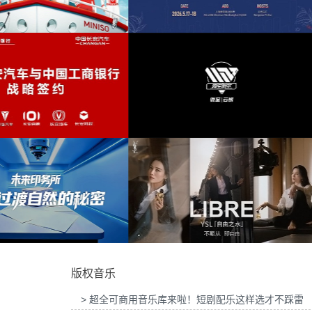
华为智慧屏Mate TV鸿蒙智家发布会提供音
史诗
(7)
乐版权
为东风奕派M8上市发布会项目提供
灵感
(7)
鼓舞
(7)
庄重
(7)
2026“中国之选”全球精品咖啡生豆大赛提供
为岚图泰山X8上市发布会互动项目
音乐版权
版权
激情
(7)
婚礼
(7)
古董
(6)
芭蕾
(6)
为微至航空科技公司产品宣传项目提供音乐版
为Discovery expedition北京店
权
乐版权
跳跃
(6)
版权音乐
圣诞
(6)
> 超全可商用音乐库来啦！短剧配乐这样选才不踩雷
精美
(6)