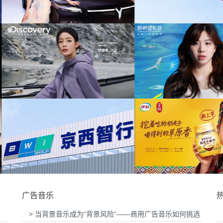
为中信期货有限公司
音乐版权
为中汇人寿三周年宣传项目提供音乐版权
提供音乐
为华为中国行2026山东站传播项目提供音乐
为光明优加x上海
版权
目提
铺活动提供音
为新希望乳业唐钱婷品牌代言项目提供音乐版
为大众汽车ID与众0
权
广告音乐
> 当背景音乐成为“背景风险”——商用广告音乐如何挑选