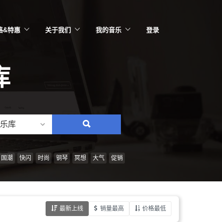
格&特惠
关于我们
我的音乐
登录
库
乐库
搜
索：
情
国潮
快闪
时尚
钢琴
冥想
大气
促销
绪、
风
格、
最新上线
销量最高
价格最低
乐