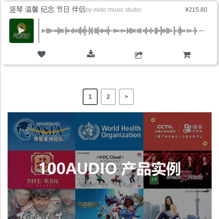
竖琴 温馨 纪念 节日 伴侣
by
mido music studio
¥215.80
购物车
1
2
>