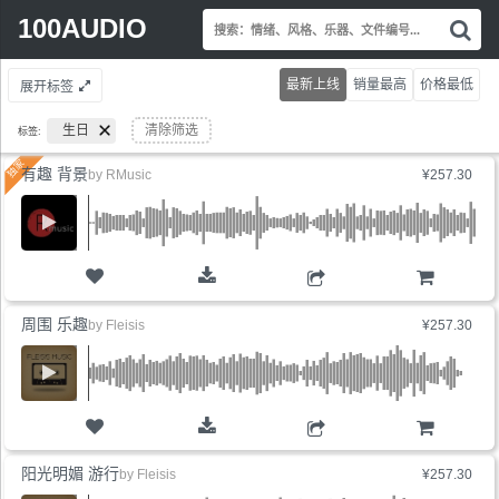
Search
100AUDIO
搜
for:
索
情
最新上线
销量最高
价格最低
展开标签
绪
风
生日
清除筛选
标签:
格
乐
有趣 背景
by
RMusic
¥257.30
器
文
件
编
号.
购物车
周围 乐趣
by
Fleisis
¥257.30
购物车
阳光明媚 游行
by
Fleisis
¥257.30