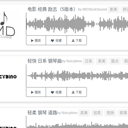
电影 经典 励志（5版本）
柔美
舒
by
MDStockSound
播放
收藏
下载
轻快 日系 钢琴曲
日系
柔美
鼓点
叙
by
Noicybino
播放
收藏
下载
轻柔 钢琴 道路
柔美
轻柔
悠扬
叙事
by
Noicybino