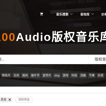
音乐搜索
音效库
价
100
Audio版权音乐
版权音
预告片
古风
国风
端午节
宣传片
vlog
游戏
科技
洗脑
节奏
抖音
柔美
清除筛选