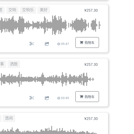
器、
适
交响
交响乐
美好
¥257.30
文
件
编
号...
购物车
05:47
事
洒脱
¥257.30
购物车
03:45
悠闲
¥257.30