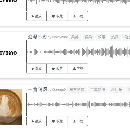
播放
收藏
下载
浪漫 时刻
柔美
轻柔
叙事
悠闲
治
by
Noicybino
播放
收藏
下载
一曲 清风
东方意境
古典韵味
新民乐
by
GeorgeX
播放
收藏
下载