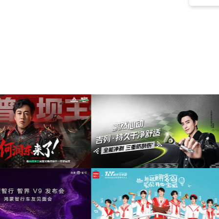
叙事
(3)
动漫
(2)
古风
(2)
清澈
(2)
商业
(2)
纪录片
(2)
电子
(2)
空灵
(2)
优美
(2)
治愈
(2)
希望
(2)