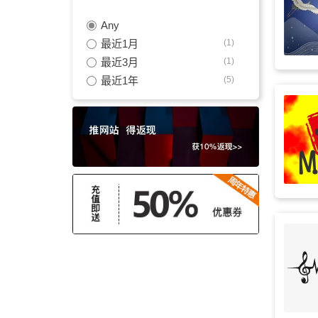
Any
中国风
(3)
最近1月
(1)
梦幻
(3)
最近3月
(1)
最近1年
(5)
煽情
(3)
情感
(3)
游戏
(3)
古筝
(3)
纯真
(3)
悠闲
(3)
冥想
(3)
电影
(3)