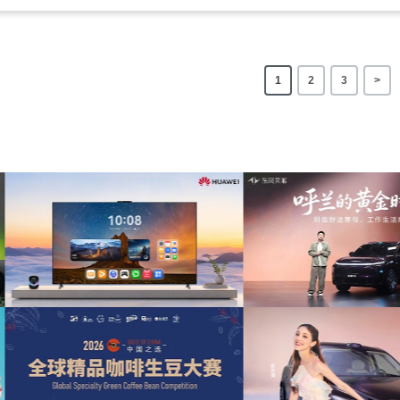
1
2
3
>