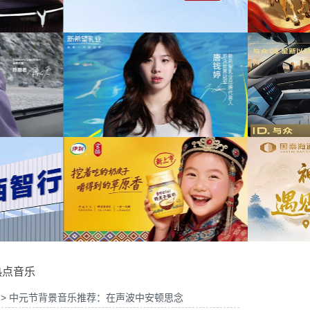
为中信期货有限公司2026年中策略会提供音
为
年宣传项目提供音乐版权
乐版权
26山东站传播项目提供音乐
为光明优加x上海博物馆马年限定礼盒宣传项
版权
目提供音乐版权
婷品牌代言项目提供音乐版
为大众汽车ID与众08 KOL摄影制作项目提供
权
音乐版权
为
热点音乐
> 中元节背景音乐推荐：在声波中安顿思念