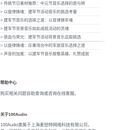
> 传统节日素材推荐：中元节音乐选择的思与辨
奶皮子酸奶TVC拍摄提供音
为国泰海通证券上海青浦分公司宣传项目提供
乐版权
音乐版权
为
> 以旋律铸魂：建军节活动音乐的挑选考量
> 建军节音乐的选择之道：以音律铸军魂
> 建军节背景音乐如此成就活动的灵魂
> 铁血与荣光：建军节活动背景音乐这般挑选
> 以旋律铸魂：庄重场合中的军旅音乐选择之道
> 声音的加冕：以建军节音乐致敬英雄、礼赞成就
帮助中心
购买相关问题自助查询或咨询在线客服。
关于100Audio
100Audio隶属于上海麦铠特网络科技有限公司，