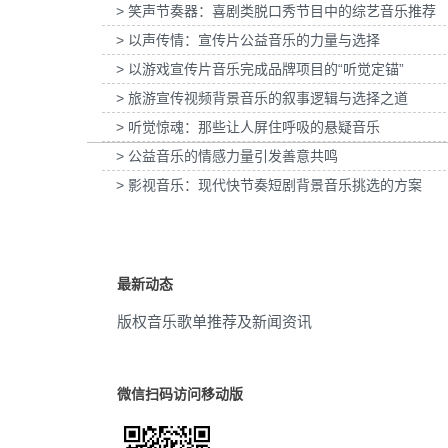
> 笑声节奏器：喜剧类脱口秀节目中的综艺音乐推荐
为惠普打印：灰阶过渡自然的秘密提供音乐版
为欧莱雅-YSL LIBRE「自由之
好感度事件
(2)
权
传项目提供音乐版权
> 以声传情：宣传片公益音乐的力量与选择
> 以游戏宣传片音乐完成品牌项目的“听觉定锚”
水墨
(2)
> 旅游宣传视频背景音乐的叙事逻辑与选择之道
冒险
(1)
> 听觉惊魂：那些让人屏住呼吸的悬疑音乐
> 公益音乐的情感力量引发善意共鸣
动画
(1)
> 影视音乐：现代快节奏短剧背景音乐挑选的方案
气氛
(1)
萧瑟
(1)
最新动态
明快
(1)
版权音乐歌单推荐及新闻资讯
明亮
(1)
商务
(1)
微信扫码访问移动版
重阳节
(1)