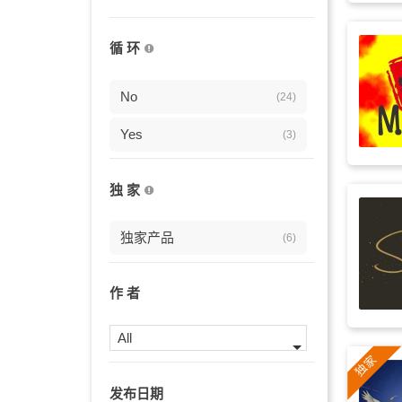
伤感
(4)
循 环
安静
(4)
忧伤
No
(4)
(24)
风景
Yes
(4)
(3)
舒缓
(4)
独 家
柔和
(4)
独家产品
(6)
弦乐
(4)
预告片
(4)
作 者
电视剧
(4)
All
温暖
(4)
发布日期
中国风
(3)