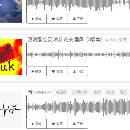
播放
收藏
下载
濯清莲 空灵 清新 唯美 国风（3版本）
柔美
by
Muk
播放
收藏
下载
青
中国舞
江南水乡
柔美
旅游
弦乐
by
Majseven
播放
收藏
下载