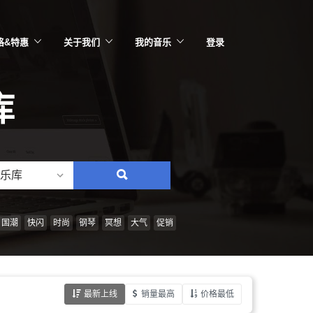
格&特惠
关于我们
我的音乐
登录
库
乐库
搜
索：
情
国潮
快闪
时尚
钢琴
冥想
大气
促销
绪、
风
格、
最新上线
销量最高
价格最低
乐