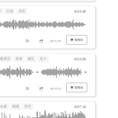
节
公益
治愈
¥215.80
购物车
01:46
曼蒂克
柔美
婚礼
恋人
¥215.80
购物车
02:03
水墨
国潮
空灵
¥257.30