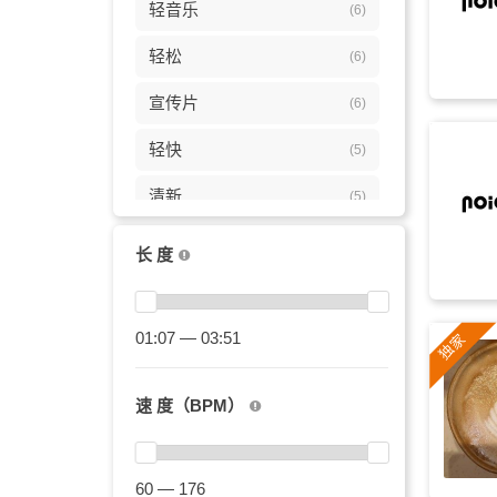
轻音乐
(6)
轻松
(6)
宣传片
(6)
轻快
(5)
清新
(5)
治愈
(5)
长 度
温馨
(5)
氛围
01:07 — 03:51
(4)
背景
(4)
速 度（BPM）
优雅
(4)
爱情
(4)
60 — 176