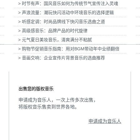
> 时节有声：国风音乐如何为传统节气宣传注入灵魂
水」妇女节宣
为张家口京西智行科技BWI媒体3D动画科普
为伊利宫酪中规格
项目提供音乐版权
> 声浪流量：潮玩快闪活动中环境音乐的选择逻辑
> 听感定调：时尚品牌线下快闪音乐选曲之道
> 高级感音乐：品牌产品的时代旋律
> 元气夏日美妆音乐，清爽满分不粘腻
> 购物节促销音乐指南：用对BGM带动年中业绩翻倍
> 音画交响：企业宣传片背景音乐的选曲推荐
出售您的版权音乐
申请成为音乐人，一次上传多次出售，
将版权音乐售卖到世界各地。
申请成为音乐人