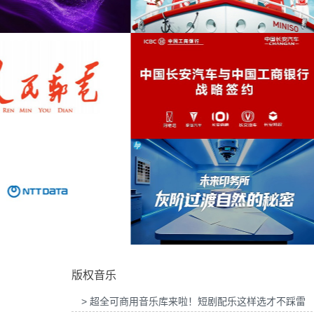
为吉列品牌GLT X AUDI联名活动提供音乐版
为华为智慧屏Mate TV鸿蒙智家
慵懒
(2)
权
乐版权
轻盈
(2)
悠扬
(2)
自然
(2)
为MINISO FRIENDS华熙LIVE·五棵松店开业
为2026“中国之选”全球精品咖啡
活动提供音乐版权
音乐版权
愉悦
(2)
场景
(2)
悲伤
(2)
科技
(2)
为中国长安汽车与工商银行战略签约事件传播
为微至航空科技公司产品宣传项目
项目提供音乐版权
权
旅游
(2)
版权音乐
深情
(2)
> 超全可商用音乐库来啦！短剧配乐这样选才不踩雷
轻柔
(2)