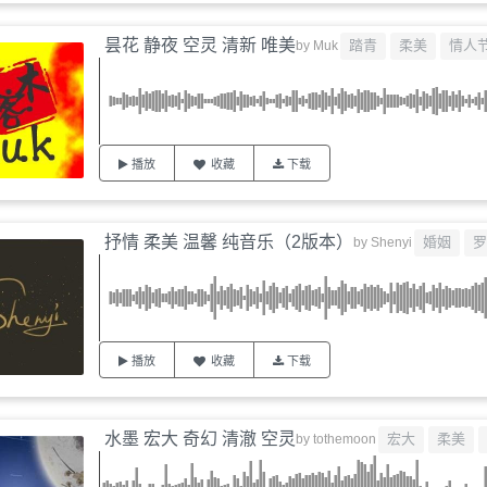
昙花 静夜 空灵 清新 唯美
踏青
柔美
情人
by
Muk
播放
收藏
下载
抒情 柔美 温馨 纯音乐（2版本）
婚姻
罗
by
Shenyi
播放
收藏
下载
水墨 宏大 奇幻 清澈 空灵
宏大
柔美
by
tothemoon