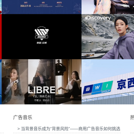
发布会提供音
为东风奕派M8上市发布会项目提供音乐版权
为中汇人寿三周
生豆大赛提供
为岚图泰山X8上市发布会互动项目提供音乐
为华为中国行20
版权
提供音乐版
为Discovery expedition北京店铺活动提供音
为新希望乳业唐钱
乐版权
广告音乐
> 当背景音乐成为“背景风险”——商用广告音乐如何挑选