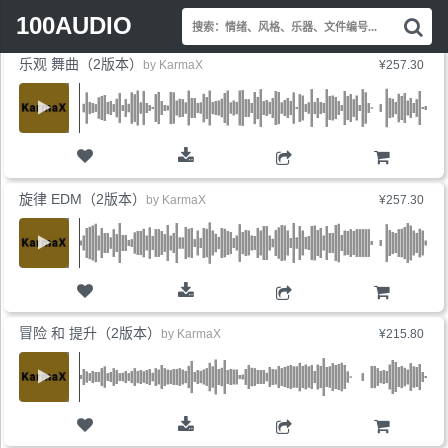
Search
最新上线
销量最高
价格最低
展开标签
100AUDIO
搜
for:
索
乐观 舞曲（2版本）
情
by
KarmaX
¥257.30
绪
风
格
乐
器
购物车
文
旋律 EDM（2版本）
by
KarmaX
¥257.30
件
编
号.
购物车
冒险 和 提升（2版本）
by
KarmaX
¥215.80
购物车