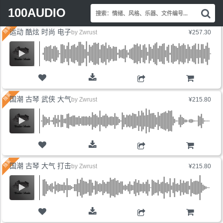
Search
最新上线
销量最高
价格最低
展开标签
100AUDIO
搜
for:
索
运动 酷炫 时尚 电子
情
by
Zwrust
¥257.30
绪
风
格
乐
器
购物车
文
国潮 古琴 武侠 大气
by
Zwrust
¥215.80
件
编
号.
购物车
国潮 古琴 大气 打击
by
Zwrust
¥215.80
购物车