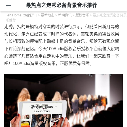
最热点之走秀必备背景音乐推荐
[:en]Home[:zh]首页[:]
>
最新动态
>
新闻资讯
>
版权音乐
>
最热点之走秀必备背景
乐推荐
走秀，指的是模特对穿着的时装进行展示，但随着日新月异的
现代化，走秀已经变成了时尚的代名词，美轮美奂的舞台效果
与长相精致的模特配上动感十足的背景音乐，都给无数观众留
下评论深刻记忆。今天100Audio版权音乐授权平台就位大家精
心筛选了几首适合用在走秀中的音乐，让我们一起来欣赏一下
吧！100Audio海量版权音乐，正版优质有保障。