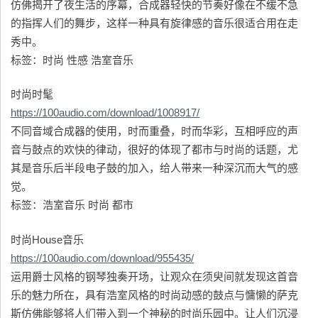
仿佛揭开了夜生活的序幕，合成器轻快的节奏好像在不缓不急
的指挥人们的舞步，这样一种具有旋律感的音乐很适合用在走
秀中。
标签：时尚 性感 浩室音乐
时尚时髦
https://100audio.com/download/1008917/
不同音域合成器的使用，时而重叠，时而华彩，互相呼应的声
音与鼓点的欢快的律动，很好的体现了都市与时尚的话题，尤
其是音乐后半段电子鼓的加入，给人带来一种深沉而大气的感
觉。
标签：浩室音乐 时尚 都市
时尚House音乐
https://100audio.com/download/955435/
运用爵士风格的钢琴独奏开场，让观众在须臾间就发现这首音
乐的魅力所在，具有浩室风格的时尚动感的鼓点与慵懒的萨克
斯仿佛能够将人们带入到一个神秘的时尚乐园中。让人们沉浸