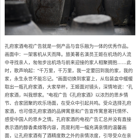
孔府家酒电视广告就是一侧产品与音乐融为一体的优秀作品。
画面中：一架客机从天而降。旅美著名演员王姬在机场的人流
中寻找亲人，匆匆步出机场与前来迎接的家人相聚拥抱……此
时，歌声响起：“千万里，千万里，我一定要回到我的家，我的
家，永生永世不能忘记。”画面切换到家宴上，从包装盒中缓缓
取出一瓶孔府家酒，大家举杯，王姬面对镜头，深情地说：“孔
府家酒，叫我想家。”电视广告《孔府家酒》以浓烈的思乡情
节、合家团聚的欢乐场面，在受众中引起共鸣。受众选择孔府
家酒，也可借孔府家酒的品牌寓意和广告宣传寓意寄托情怀、
感受中国人的思乡之情。孔府家酒的电视广告汇总并没有直接
表示酒的醇香柔绵等内容，而是利用一幅充满亲情的温馨画
面，让孔府家酒有了酒精度数之外的亲情浓度，引导受众在亲