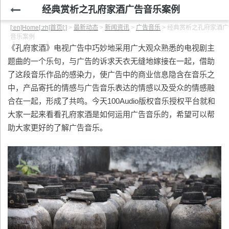
经典赏析之孔府家酒广告音乐案例
[:en]Home[:zh]首页[:]
>
最新动态
>
新闻资讯
>
广告音乐
>
经典赏析之孔府家酒广
音乐案例
《孔府家酒》电视广告中巧妙地采用广大观众熟悉的电视剧主
题曲的一个乐句，与广告的诉求天衣无缝地嫁接在一起，借助
了这段音乐作品的感染力，使广告中的商业信息隐含在音乐之
中，产品寄托的情感与广告音乐表达的情感以及受众的情感融
合在一起，形成了共鸣。今天100Audio版权音乐授权平台就和
大家一起来看看孔府家酒是如何运用广告音乐的，希望可以帮
助大家更好的了解广告音乐。