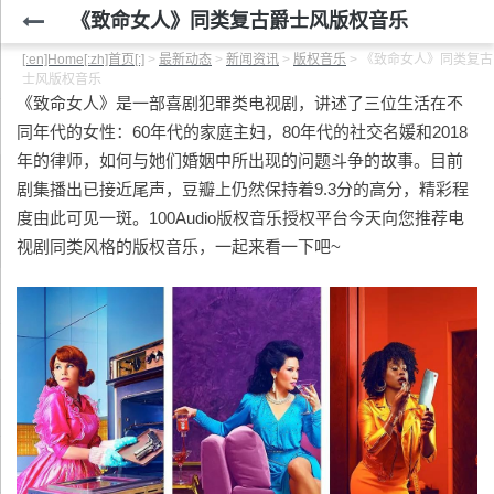
《致命女人》同类复古爵士风版权音乐
[:en]Home[:zh]首页[:]
>
最新动态
>
新闻资讯
>
版权音乐
>
《致命女人》同类复古
士风版权音乐
《致命女人》是一部喜剧犯罪类电视剧，讲述了三位生活在不
同年代的女性：60年代的家庭主妇，80年代的社交名媛和2018
年的律师，如何与她们婚姻中所出现的问题斗争的故事。目前
剧集播出已接近尾声，豆瓣上仍然保持着9.3分的高分，精彩程
度由此可见一斑。100Audio版权音乐授权平台今天向您推荐电
视剧同类风格的版权音乐，一起来看一下吧~