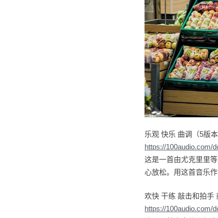
乐观 快乐 曲调（5版
https://100audio.com/
这是一首由尤克里里等
心放松。用这首音乐作
欢快 干练 敲击和拍手
https://100audio.com/