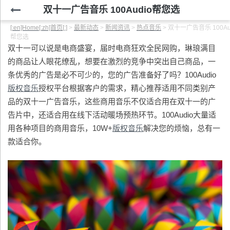
双十一广告音乐 100Audio帮您选
[:en]Home[:zh]首页[:]
>
最新动态
>
新闻资讯
>
热点音乐
>
双十一广告音乐 100Au
帮您选
双十一可以说是电商盛宴，届时电商狂欢全民网购，琳琅满目
的商品让人眼花缭乱，想要在激烈的竞争中突出自己商品，一
条优秀的广告是必不可少的，您的广告准备好了吗？100Audio
版权音乐
授权平台根据客户的需求，精心推荐适用不同类别产
品的双十一广告音乐，这些商用音乐不仅适合用在双十一的广
告片中，还适合用在线下活动暖场预热环节。100Audio大量适
用各种项目的商用音乐，10W+
版权音乐
解决您的烦恼，总有一
款适合你。