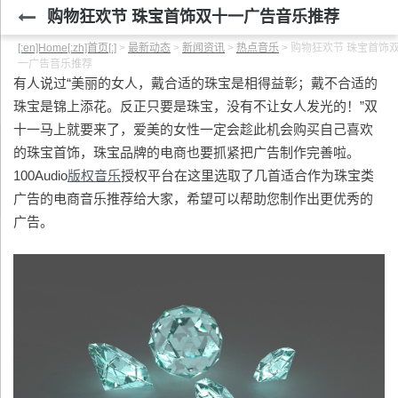
购物狂欢节 珠宝首饰双十一广告音乐推荐
[:en]Home[:zh]首页[:]
>
最新动态
>
新闻资讯
>
热点音乐
>
购物狂欢节 珠宝首饰
一广告音乐推荐
有人说过“美丽的女人，戴合适的珠宝是相得益彰；戴不合适的
珠宝是锦上添花。反正只要是珠宝，没有不让女人发光的！”双
十一马上就要来了，爱美的女性一定会趁此机会购买自己喜欢
的珠宝首饰，珠宝品牌的电商也要抓紧把广告制作完善啦。
100Audio
版权音乐
授权平台在这里选取了几首适合作为珠宝类
广告的电商音乐推荐给大家，希望可以帮助您制作出更优秀的
广告。