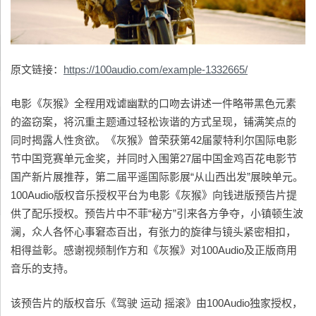
原文链接：
https://100audio.com/example-1332665/
电影《灰猴》全程用戏谑幽默的口吻去讲述一件略带黑色元素
的盗窃案，将沉重主题通过轻松诙谐的方式呈现，铺满笑点的
同时揭露人性贪欲。《灰猴》曾荣获第42届蒙特利尔国际电影
节中国竞赛单元金奖，并同时入围第27届中国金鸡百花电影节
国产新片展推荐，第二届平遥国际影展“从山西出发”展映单元。
100Audio版权音乐授权平台为电影《灰猴》向钱进版预告片提
供了配乐授权。预告片中不菲“秘方”引来各方争夺，小镇顿生波
澜，众人各怀心事窘态百出，有张力的旋律与镜头紧密相扣，
相得益彰。感谢视频制作方和《灰猴》对100Audio及正版商用
音乐的支持。
该预告片的版权音乐《驾驶 运动 摇滚》由100Audio独家授权，