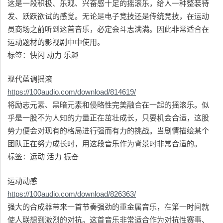
这是一段积极、乐观、兴奋感十足的摇滚乐，给人一种整装待
发、跃跃欲试的感觉。无论是电子竞技还是传统竞技，在运动
员商场之前听到这首音乐，必定会斗志满满。因此非常适合在
运动题材的影视剧中中使用。
标签：快闪 动力 乐趣
现代蓝调摇滚
https://100audio.com/download/814619/
将励志元素、黑暗元素和侵略性完美融合在一起的摇滚乐。似
乎是一股不为人知的力量正在茁壮成长，只要机会合适，这股
势力便会对现有的格局进行强而有力的挑战。当剧情描绘某个
团队正在努力成长时，用这段音乐作为背景时非常合适的。
标签：运动 活力 振奋
运动动感
https://100audio.com/download/826363/
强大的合成器带来一首节奏强劲的重金属音乐，在第一时间就
使人联想到激烈的对抗。这首音乐非常适合作为对抗性赛事、