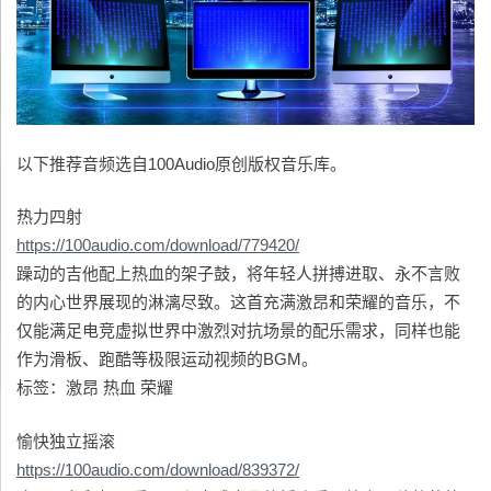
以下推荐音频选自100Audio原创版权音乐库。
热力四射
https://100audio.com/download/779420/
躁动的吉他配上热血的架子鼓，将年轻人拼搏进取、永不言败
的内心世界展现的淋漓尽致。这首充满激昂和荣耀的音乐，不
仅能满足电竞虚拟世界中激烈对抗场景的配乐需求，同样也能
作为滑板、跑酷等极限运动视频的BGM。
标签：激昂 热血 荣耀
愉快独立摇滚
https://100audio.com/download/839372/