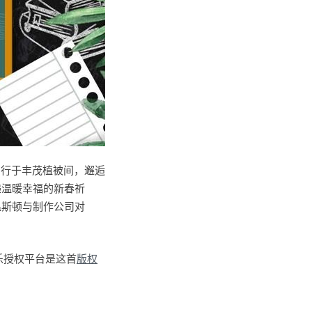
穿行于丰茂植被间，邂逅
传递温暖幸福的新春祈
温斯顿与制作公司对
权音乐授权平台是这首
版权