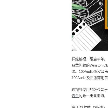
祥蛇纳福，耀启华年。
晶莹闪耀的Winston
愿。100Audio
100Audio及正版商
该视频使用的版权音乐
音乐
的唯一出售渠道。
童话 华尔兹（3版本）