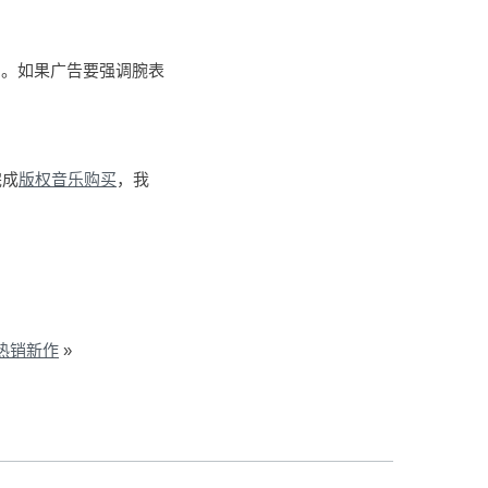
间。如果广告要强调腕表
完成
版权音乐购买
，我
热销新作
»