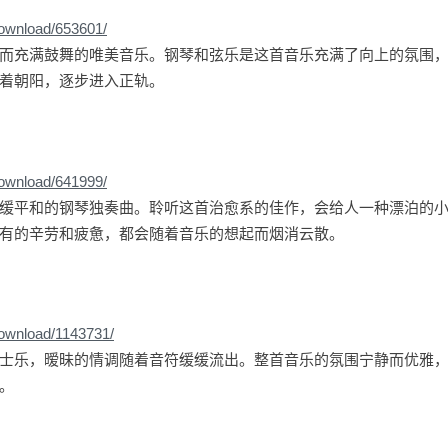
download/653601/
而充满鼓舞的唯美音乐。钢琴和弦乐是这首音乐充满了向上的氛围
着朝阳，逐步进入正轨。
download/641999/
缓平和的钢琴独奏曲。聆听这首治愈系的佳作，会给人一种漂泊的
有的辛劳和疲惫，都会随着音乐的想起而烟消云散。
download/1143731/
士乐，暧昧的情调随着音符缓缓流出。整首音乐的氛围宁静而优雅
。