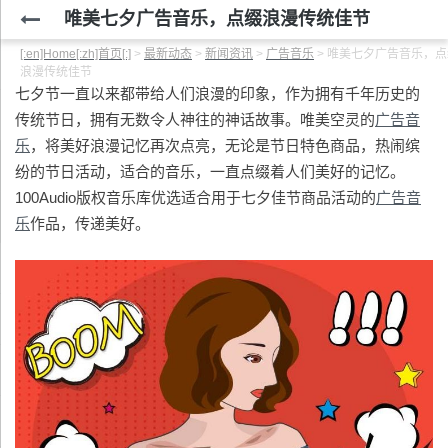
唯美七夕广告音乐，点缀浪漫传统佳节
[:en]Home[:zh]首页[:]
>
最新动态
>
新闻资讯
>
广告音乐
>
唯美七夕广告音乐，点
浪漫传统佳节
七夕节一直以来都带给人们浪漫的印象，作为拥有千年历史的
传统节日，拥有无数令人神往的神话故事。唯美空灵的
广告音
乐
，将美好浪漫记忆再次点亮，无论是节日特色商品，热闹缤
纷的节日活动，适合的音乐，一直点缀着人们美好的记忆。
100Audio版权音乐库优选适合用于七夕佳节商品活动的
广告音
乐
作品，传递美好。