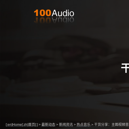
[:en]Home[:zh]首页[:]
>
最新动态
>
新闻资讯
>
热点音乐
>
干货分享：主图视频音