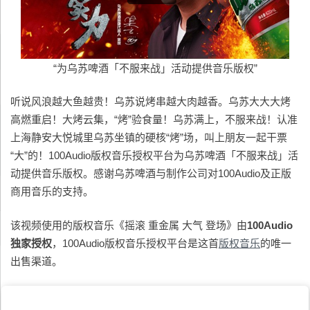
“为乌苏啤酒「不服来战」活动提供音乐版权”
听说风浪越大鱼越贵！乌苏说烤串越大肉越香。乌苏大大大烤
高燃重启！大烤云集，“烤”验食量！乌苏满上，不服来战！认准
上海静安大悦城里乌苏坐镇的硬核“烤”场，叫上朋友一起干票
“大”的！100Audio版权音乐授权平台为乌苏啤酒「不服来战」活
动提供音乐版权。感谢乌苏啤酒与制作公司对100Audio及正版
商用音乐的支持。
该视频使用的版权音乐《摇滚 重金属 大气 登场》由
100Audio
独家授权
，100Audio版权音乐授权平台是这首
版权音乐
的唯一
出售渠道。