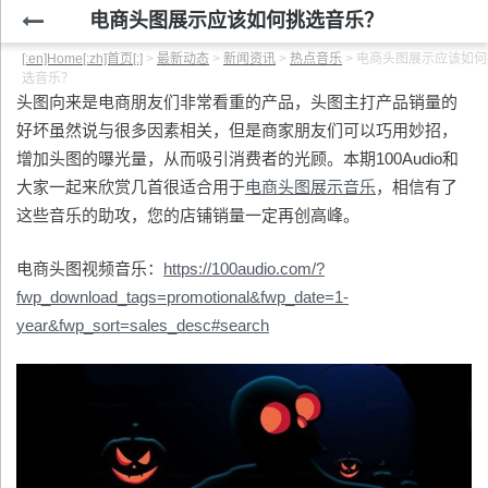
电商头图展示应该如何挑选音乐？
[:en]Home[:zh]首页[:]
>
最新动态
>
新闻资讯
>
热点音乐
>
电商头图展示应该如何
选音乐？
头图向来是电商朋友们非常看重的产品，头图主打产品销量的
好坏虽然说与很多因素相关，但是商家朋友们可以巧用妙招，
增加头图的曝光量，从而吸引消费者的光顾。本期100Audio和
大家一起来欣赏几首很适合用于
电商头图展示音乐
，相信有了
这些音乐的助攻，您的店铺销量一定再创高峰。
电商头图视频音乐：
https://100audio.com/?
fwp_download_tags=promotional&fwp_date=1-
year&fwp_sort=sales_desc#search