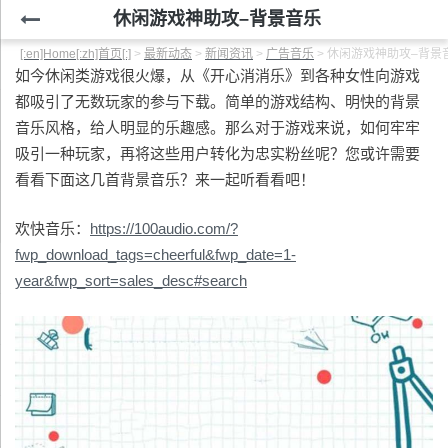
休闲游戏神助攻–背景音乐
[:en]Home[:zh]首页[:]
>
最新动态
>
新闻资讯
>
广告音乐
>
休闲游戏神助攻–背景
如今休闲类游戏很火爆，从《开心消消乐》到各种女性向游戏
都吸引了无数玩家的参与下载。简单的游戏结构、明快的背景
音乐风格，给人明显的乐趣感。那么对于游戏来说，如何牢牢
吸引一种玩家，再将这些用户转化为忠实粉丝呢？您或许需要
看看下面这几首背景音乐？来一起听看看吧！
欢快音乐：
https://100audio.com/?
fwp_download_tags=cheerful&fwp_date=1-
year&fwp_sort=sales_desc#search