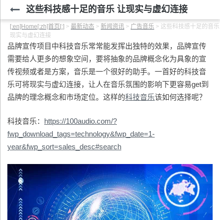
这些科技感十足的音乐 让现实与虚幻连接
[:en]Home[:zh]首页[:]
>
最新动态
>
新闻资讯
>
广告音乐
>
这些科技感十足的音乐
现实与虚幻连接
品牌宣传项目中科技音乐常常能发挥出独特的效果，品牌宣传
需要给人更多的想象空间，要将抽象的品牌概念化为具象的宣
传视频或者是方案，音乐是一个很好的助手。一首好的科技音
乐可将现实与虚幻连接，让人在音乐氛围的影响下更容易get到
品牌的理念概念和市场定位。这样的
科技音乐
该如何选择呢？
科技音乐：
https://100audio.com/?
fwp_download_tags=technology&fwp_date=1-
year&fwp_sort=sales_desc#search