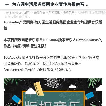
为方圆生活服务集团企业宣传片提供音乐版权
[:en]Home[:zh]首页[:]
>
最新动态
>
新闻资讯
>
版权音乐
>
为方圆生活服务集团企
宣传片提供音乐版权
100Audio
产品案例-为方圆生活服务集团企业宣传片提供音乐版
权
本项目所涉商用音乐来自100Audio独家音乐人Bataninmusic的
作品《电影 钢琴 管弦乐队》
100Audio版权音乐授权平台为方圆生活服务集团企业宣传片提
供音乐版权。授权该项目使用100Audio独家音乐人
Bataninmusic的作品《电影 钢琴 管弦乐队》