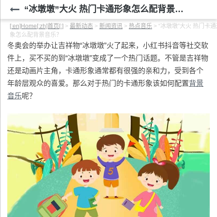
“冰墩墩”大火 热门卡通形象怎么配背景音乐？
[:en]Home[:zh]首页[:]
>
最新动态
>
新闻资讯
>
热点音乐
>
“冰墩墩”大火 热门卡通
象怎么配背景音乐？
冬奥会的举办让吉祥物“冰墩墩”火了起来，小红书抖音等社交软
件上，买不买的到“冰墩墩”变成了一个热门话题。不管是吉祥物
还是动画片主角，卡通形象通常都有很强的亲和力，受到各个
年龄层观众的喜爱。那么对于热门的卡通形象该如何配置
背景
音乐
呢？