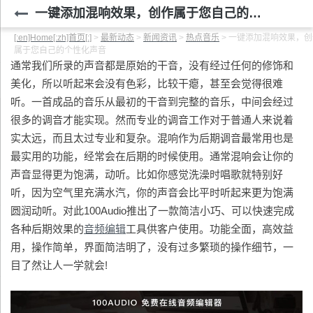
一键添加混响效果，创作属于您自己的个性化声音
[:en]Home[:zh]首页[:]
>
最新动态
>
新闻资讯
>
热点音乐
>
一键添加混响效果，创
属于您自己的个性化声音
通常我们所录的声音都是原始的干音，没有经过任何的修饰和
美化，所以听起来会没有色彩，比较干瘪，甚至会觉得很难
听。一首成品的音乐从最初的干音到完整的音乐，中间会经过
很多的调音才能实现。然而专业的调音工作对于普通人来说着
实太远，而且太过专业和复杂。混响作为后期调音最常用也是
最实用的功能，经常会在后期的时候使用。通常混响会让你的
声音显得更为饱满，动听。比如你感觉洗澡时唱歌就特别好
听，因为空气里充满水汽，你的声音会比平时听起来更为饱满
圆润动听。对此100Audio推出了一款简洁小巧、可以快速完成
各种后期效果的
音频编辑
工具供客户使用。功能全面，高效益
用，操作简单，界面简洁明了，没有过多繁琐的操作细节，一
目了然让人一学就会!