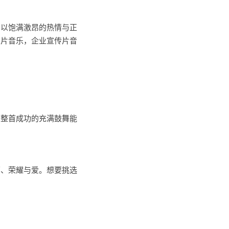
，以饱满激昂的热情与正
录片音乐，企业宣传片音
。整首成功的充满鼓舞能
豪、荣耀与爱。想要挑选