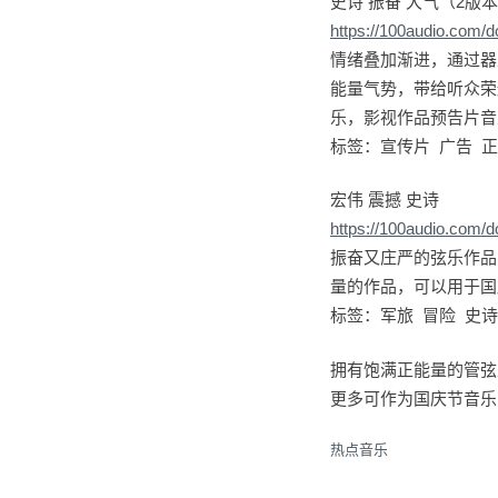
史诗 振奋 大气（2版
https://100audio.com/
情绪叠加渐进，通过器
能量气势，带给听众荣
乐，影视作品预告片音
标签：宣传片 广告 正
宏伟 震撼 史诗
https://100audio.com/
振奋又庄严的弦乐作品
量的作品，可以用于国
标签：军旅 冒险 史诗
拥有饱满正能量的管弦
更多可作为国庆节音乐的
热点音乐