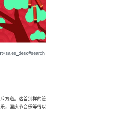
ort=sales_desc#search
挥斥方遒。这首别样的管
音乐，国庆节音乐等得以