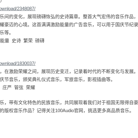
本）
download/2348087/
乐间的变化，展现磅礴恢弘的史诗篇章。整首大气宏伟的音乐作品
耀豪迈的心境。这首满满激励能量的广告音乐，可以用于国庆节纪
乐等。
能量 史诗 繁荣 磅礴
download/1830037/
，在激励荣耀之间，展现历史变迁，记录着时代的不断变化与发展
庆节音乐，颁奖典礼仪式音乐，军旅音乐，影视插曲等。
 庄严 管弦 荣耀
乐，带有文化特色的民族音乐，共同展现着我们对于祖国无限得自
版权音乐作品？记得关注100Audio官网，挑选更多高品质音乐。