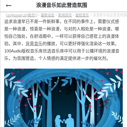
浪漫音乐如此营造氛围
[:en]Home[:zh]首页[:]
>
最新动态
>
新闻资讯
>
版权音乐
>
浪漫音乐如此营造氛围
追求浪漫早已不是一件新鲜事，在不同的事件上，需要仪式感
是一种浪漫，惊喜是一种浪漫，与对的人相处是一种浪漫，哪
怕自己独处，在舒适圈中，一样可以获得自己感官上的浪漫体
验。其中，
背景音乐
的播放，可以更好得强化渲染这一效果。
100Audio版权音乐库优选音乐库中可以用于公播环境的浪漫音
乐，为氛围营造，个人情感的满足提供进一步的催化剂。