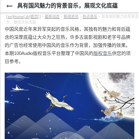
具有国风魅力的背景音乐，展现文化底蕴
[:en]Home[:zh]首页[:]
>
最新动态
>
新闻资讯
>
热点音乐
>
具有国风魅力的背景音
乐，展现文化底蕴
中国风是近年来异军突起的音乐风格，其独有的魅力和背后蕴
含的深厚底蕴让大众为之狂热，许多古装影视剧和老字号品牌
的广告也经常使用中国风的音乐作为背景，加强传播的效果。
本期100Audio版权音乐平台整理了中国风的
版权音乐
供您的项
目参考。