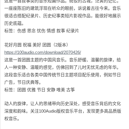
这是一首叙事类的音乐短篇作品。斑驳的古城，泛黄的记忆，
一座座陈旧的建筑浮现在听众的眼前，诉说着古往今来。音乐
很适合搭配纪录片、历史纪事类短片影视作品，能很好地展示
历史底蕴。
标签：伤感 思念 忧伤 情感 叙事 纪录片
花好月圆 祝福 美好 团圆（2版本）
https://100audio.com/download/2070426/
这是一首团圆主题的中国风音乐。音乐舒缓、温馨的旋律，给
人一种安静、温暖的感觉，仿佛回到了儿时无忧无虑的年华。
这段音乐适合各类中国传统节日主题项目配乐使用，例如节日
广告，节日庆典等。
标签：团圆 优雅 节日 安静 唯美 古筝
动人的旋律，让人的思绪带向历史深处，感受音乐背后的文化
深度和韵味。关注100Audio版权音乐平台，发现更多高品质版
权音乐。