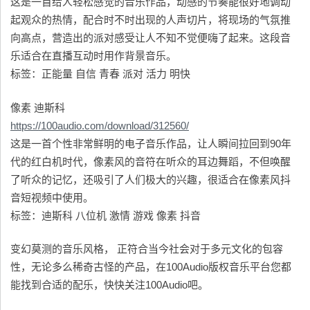
这是一首给人轻松感觉的音乐作品，动感的节奏能很好地调动
起观众的热情，配合时不时出现的人声切片，将现场的气氛推
向高点，营造出的派对感受让人不知不觉便嗨了起来。这段音
乐适合在直播互动时用作背景音乐。
标签：正能量 自信 青春 派对 活力 明快
像素 迪斯科
https://100audio.com/download/312560/
这是一首个性非常鲜明的电子音乐作品，让人瞬间拉回到90年
代的红白机时代，像素风的音符在听众的耳边舞蹈，不但唤醒
了听众的记忆，还吸引了人们极大的兴趣，很适合在像素风抖
音短视频中使用。
标签：迪斯科 八位机 激情 游戏 像素 抖音
变幻莫测的音乐风格， 正符合当今社会对于多元文化的包容
性，无论多么稀奇古怪的产品，在100Audio版权音乐平台您都
能找到合适的配乐，快快关注100Audio吧。