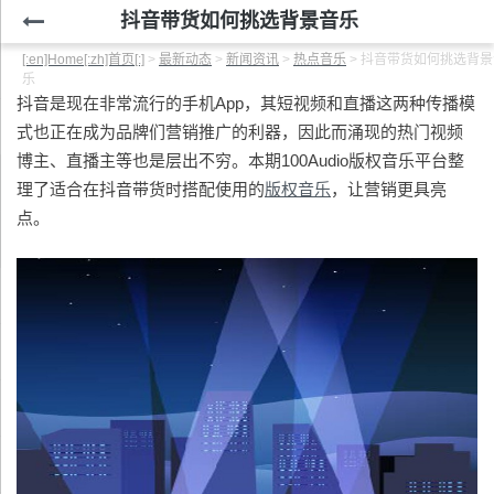
抖音带货如何挑选背景音乐
[:en]Home[:zh]首页[:]
>
最新动态
>
新闻资讯
>
热点音乐
>
抖音带货如何挑选背景
乐
抖音是现在非常流行的手机App，其短视频和直播这两种传播模
式也正在成为品牌们营销推广的利器，因此而涌现的热门视频
博主、直播主等也是层出不穷。本期100Audio版权音乐平台整
理了适合在抖音带货时搭配使用的
版权音乐
，让营销更具亮
点。