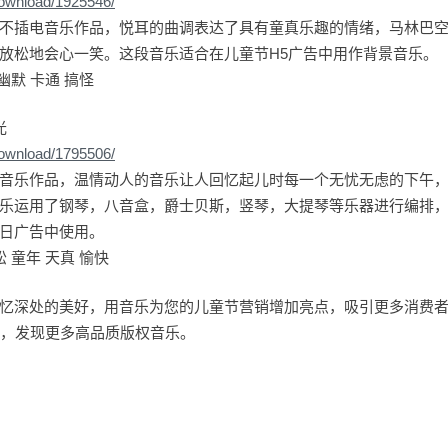
download/1925546/
不插电音乐作品，悦耳的曲调表达了具有童真乐趣的情绪，马林巴
放松地会心一笑。这段音乐适合在儿童节H5广告中用作背景音乐。
幽默 卡通 搞怪
光
download/1795506/
音乐作品，温情动人的音乐让人回忆起儿时每一个无忧无虑的下午
乐运用了钢琴，八音盒，爵士贝斯，竖琴，大提琴等乐器进行编排
日广告中使用。
 童年 天真 愉快
忆深处的美好，用音乐为您的儿童节营销增加亮点，吸引更多消费
乐平台，发现更多高品质版权音乐。