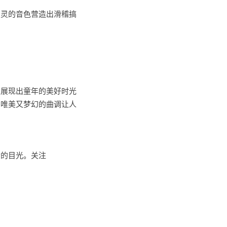
空灵的音色营造出滑稽搞
，展现出童年的美好时光
，唯美又梦幻的曲调让人
者的目光。关注