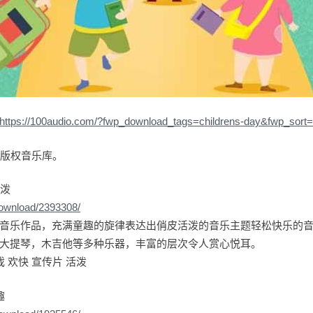
https://100audio.com/?fwp_download_tags=childrens-day&fwp_sort
io版权音乐库。
活泼
download/2393308/
音乐作品，充满童趣的旋律表达出俏皮活泼的音乐主题轻松快乐的
大提琴，木吉他等多种乐器，丰富的层次令人赏心悦耳。
 欢快 宣传片 活泼
趣