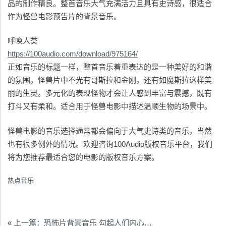
品的制作精良。整首音乐大气充满活力且具有史诗感，很适合
作为怪兽电影预告片的背景音乐。
呼唤人类
https://100audio.com/download/975164/
正如音乐的标题一样，整首音乐着重表达的是一种美好的和谐
的氛围，怪兽片中不光有哥斯拉和金刚，还有如魔斯拉这样美
丽的生灵。多元化的表现怪物才会让人感到丰富与震撼，既有
打斗又有柔和。适合用于怪兽电影中描述温顺生物的场景中。
怪兽电影的音乐选择通常都会偏向于大气史诗类的音乐，当然
也有很多例外的情况。欢迎咨询100Audio版权音乐平台，我们
将为您推荐最适合您的电影的版权音乐方案。
热点音乐
«
上一篇：恐怖片背景音乐 勾起人们内心的恐惧