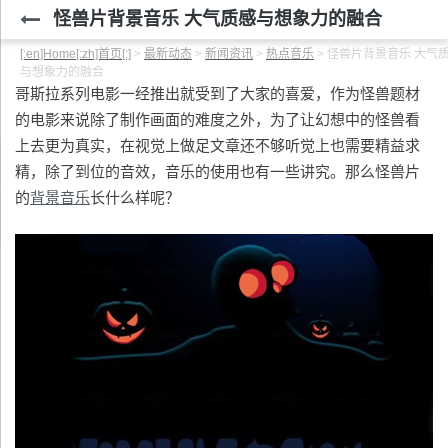
怪兽片背景音乐 大气质感与想象力的融合
[:en]Home[:zh]首页[:]
>
最新动态
>
新闻资讯
>
热点音乐
>
怪兽片背景音乐 大气
与想象力的融合
哥斯拉系列电影一经推出就受到了大家的喜爱，作为怪兽题材
的电影来说除了制作画面的难度之外，为了让幻想中的怪兽看
上去更为真实，在视觉上做足文章还不够听觉上也需要精益求
精，除了到位的音效，音乐的使用也有一些讲究。那么怪兽片
的
背景音乐
长什么样呢？